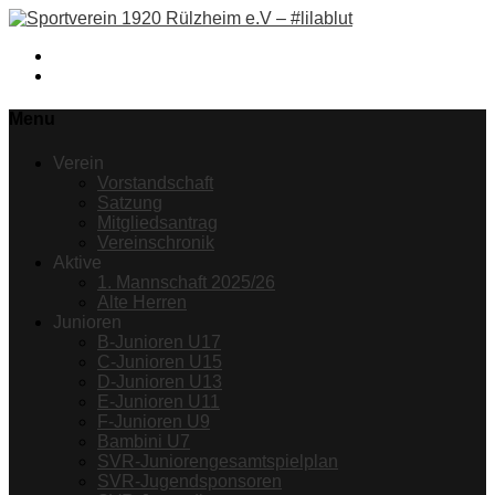
Facebook
Instagram
Menu
Verein
Vorstandschaft
Satzung
Mitgliedsantrag
Vereinschronik
Aktive
1. Mannschaft 2025/26
Alte Herren
Junioren
B-Junioren U17
C-Junioren U15
D-Junioren U13
E-Junioren U11
F-Junioren U9
Bambini U7
SVR-Juniorengesamtspielplan
SVR-Jugendsponsoren