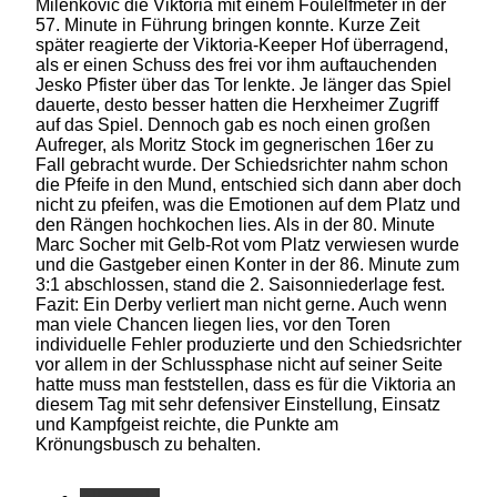
Milenkovic die Viktoria mit einem Foulelfmeter in der
57. Minute in Führung bringen konnte. Kurze Zeit
später reagierte der Viktoria-Keeper Hof überragend,
als er einen Schuss des frei vor ihm auftauchenden
Jesko Pfister über das Tor lenkte. Je länger das Spiel
dauerte, desto besser hatten die Herxheimer Zugriff
auf das Spiel. Dennoch gab es noch einen großen
Aufreger, als Moritz Stock im gegnerischen 16er zu
Fall gebracht wurde. Der Schiedsrichter nahm schon
die Pfeife in den Mund, entschied sich dann aber doch
nicht zu pfeifen, was die Emotionen auf dem Platz und
den Rängen hochkochen lies. Als in der 80. Minute
Marc Socher mit Gelb-Rot vom Platz verwiesen wurde
und die Gastgeber einen Konter in der 86. Minute zum
3:1 abschlossen, stand die 2. Saisonniederlage fest.
Fazit: Ein Derby verliert man nicht gerne. Auch wenn
man viele Chancen liegen lies, vor den Toren
individuelle Fehler produzierte und den Schiedsrichter
vor allem in der Schlussphase nicht auf seiner Seite
hatte muss man feststellen, dass es für die Viktoria an
diesem Tag mit sehr defensiver Einstellung, Einsatz
und Kampfgeist reichte, die Punkte am
Krönungsbusch zu behalten.