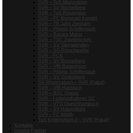
SVR – TuS Marienborn
SVR – SV Büchelberg
SVR – TuS Rüssingen
SVR – FC Bienwald Kandel
SVR – TB Jahn Zeiskam
SVR – Phönix Schifferstadt
SVR – Basara Mainz
SVR – TSC Zweibrücken
SVR – SV Steinwenden
SVR – SG Rieschweiler
SVR – FCK
SVR – SV Büchelberg
SVR – VfB Bodenheim
SVR – Phönix Schifferstadt
SVR – SV Gimbsheim
SV Rheinzabern – SVR (Pokal)
SVR – VfB Hassloch
SVR – BSC Oppau
SVR – Ludwigshafener SC
SVR – VTG Queichhambach
SVR – SV Hatzenbühl
SVR – FC Wörth
TuS Knittelsheim II – SVR (Pokal)
Kontakte
Unsere Partner