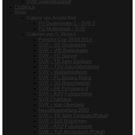
SVR-Jugendkonzept
Clubhaus
Bilder
Galerie von Arnold Reil
FV Dudenhofen II – SVR II
FG Mutterstadt – SVR
Galerien von S. Wobus
Porsche Cup 28.04.2019
SVR – SV Gimbsheim
SVR – VfB Bodenheim
SVR – FC Speyer
SVR – TB Jahn Zeiskam
SVR – TSV Gau-Odernheim
SVR – Waldalgesheim
SVR – FC Basara Mainz
SVR – SG Rieschweiler
SVR – FK Pirmasens II
SVR – ASV Fußgönheim
SVR-Clubhaus
SVR – Idar-Oberstein
Neujahrsempfang 2020
SVR – TB Jahn Zeiskam (Pokal)
SVR – TuS Rüssingen
SVR – ASV Fußgönheim
SVR – TuS Marienborn (Pokal)