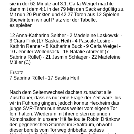
sie in der 62 Minute auf 3:1. Carla Weigel machte
dann mit dem 4:1 in der 79 Min den Sack endgültig zu.
Mit nun 20 Punkten und 42:27 Toren aus 12 Spielen
überwintern wir auf Platz vier der Tabelle.
es spielten
12 Anna-Katharina Seither - 2 Madeleine Laskowski -
3 Ciara Fink (17 Saskia Heil) - 4 Pascale Lesire -
Kathrin Renner - 8 Katharina Buck - 9 Carla Weigel -
10 Jennifer Wollensack - 18 Natalie Albrecht (7
Sabrina Rüffel) - 21 Jasmin Schlager - 22 Madeleine
Müller (C)
Ersatz
7 Sabrina Rüffel - 17 Saskia Heil
Nach dem Seitenwechsel dachten zunächst alle
Zuschauer, dass es nur eine Frage der Zeit wäre, bis
wir in Führung gingen, jedoch konnte Herxheim das
junge SVR-Team nun etwas weiter vom eigene Tor
fern halten. Wiederum mit ihrer ersten gelungen
Kombination in unserer Hälfte foulte Robin Dränkow
den gegnerischen Stürmer im Strafraum, obwohl
dieser bereits vom Tor weg dribbelte, sodass