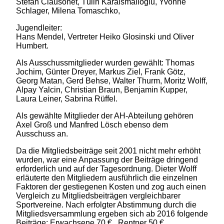
Stefan Clausonet, Tülin Karaismailoglu, Yvonne
Schlager, Milena Tomaschko,
Jugendleiter:
Hans Mendel, Vertreter Heiko Glosinski und Oliver
Humbert.
Als Ausschussmitglieder wurden gewählt: Thomas
Jochim, Günter Dreyer, Markus Ziel, Frank Götz,
Georg Matan, Gerd Behse, Walter Thurm, Moritz Wolff,
Alpay Yalcin, Christian Braun, Benjamin Kupper,
Laura Leiner, Sabrina Rüffel.
Als gewählte Mitglieder der AH-Abteilung gehören
Axel Groß und Manfred Lösch ebenso dem
Ausschuss an.
Da die Mitgliedsbeiträge seit 2001 nicht mehr erhöht
wurden, war eine Anpassung der Beiträge dringend
erforderlich und auf der Tagesordnung. Dieter Wolff
erläuterte den Mitgliedern ausführlich die einzelnen
Faktoren der gestiegenen Kosten und zog auch einen
Vergleich zu Mitgliedsbeiträgen vergleichbarer
Sportvereine. Nach erfolgter Abstimmung durch die
Mitgliedsversammlung ergeben sich ab 2016 folgende
Beiträge: Erwachsene 70 € , Rentner 50 €,