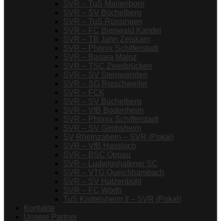
SVR – TuS Marienborn
SVR – SV Büchelberg
SVR – TuS Rüssingen
SVR – FC Bienwald Kandel
SVR – TB Jahn Zeiskam
SVR – Phönix Schifferstadt
SVR – Basara Mainz
SVR – TSC Zweibrücken
SVR – SV Steinwenden
SVR – SG Rieschweiler
SVR – FCK
SVR – SV Büchelberg
SVR – VfB Bodenheim
SVR – Phönix Schifferstadt
SVR – SV Gimbsheim
SV Rheinzabern – SVR (Pokal)
SVR – VfB Hassloch
SVR – BSC Oppau
SVR – Ludwigshafener SC
SVR – VTG Queichhambach
SVR – SV Hatzenbühl
SVR – FC Wörth
TuS Knittelsheim II – SVR (Pokal)
Kontakte
Unsere Partner