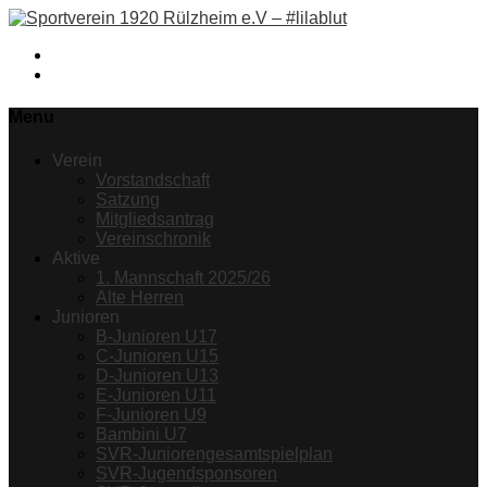
Facebook
Instagram
Menu
Verein
Vorstandschaft
Satzung
Mitgliedsantrag
Vereinschronik
Aktive
1. Mannschaft 2025/26
Alte Herren
Junioren
B-Junioren U17
C-Junioren U15
D-Junioren U13
E-Junioren U11
F-Junioren U9
Bambini U7
SVR-Juniorengesamtspielplan
SVR-Jugendsponsoren