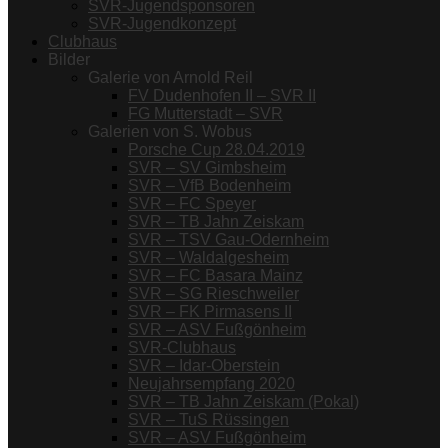
SVR-Jugendsponsoren
SVR-Jugendkonzept
Clubhaus
Bilder
Galerie von Arnold Reil
FV Dudenhofen II – SVR II
FG Mutterstadt – SVR
Galerien von S. Wobus
Porsche Cup 28.04.2019
SVR – SV Gimbsheim
SVR – VfB Bodenheim
SVR – FC Speyer
SVR – TB Jahn Zeiskam
SVR – TSV Gau-Odernheim
SVR – Waldalgesheim
SVR – FC Basara Mainz
SVR – SG Rieschweiler
SVR – FK Pirmasens II
SVR – ASV Fußgönheim
SVR-Clubhaus
SVR – Idar-Oberstein
Neujahrsempfang 2020
SVR – TB Jahn Zeiskam (Pokal)
SVR – TuS Rüssingen
SVR – ASV Fußgönheim