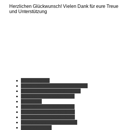
Herzlichen Glückwunsch! Vielen Dank für eure Treue
und Unterstützung
1. Mannschaft
2. Mannschaft - Gegnervorschau
2. Mannschaft - Spielberichte
A-Junioren - Spielberichte
Allgemein
B-Junioren - Spielberichte
C-Junioren - Spielberichte
D-Junioren - Spielberichte
E1-Junioren - Spielberichte
Vereinschronik