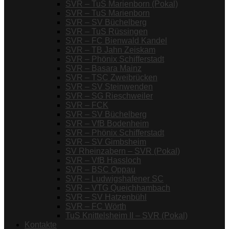
SVR – TuS Marienborn (Pokal)
SVR – TuS Marienborn
SVR – SV Büchelberg
SVR – TuS Rüssingen
SVR – FC Bienwald Kandel
SVR – TB Jahn Zeiskam
SVR – Phönix Schifferstadt
SVR – Basara Mainz
SVR – TSC Zweibrücken
SVR – SV Steinwenden
SVR – SG Rieschweiler
SVR – FCK
SVR – SV Büchelberg
SVR – VfB Bodenheim
SVR – Phönix Schifferstadt
SVR – SV Gimbsheim
SV Rheinzabern – SVR (Pokal)
SVR – VfB Hassloch
SVR – BSC Oppau
SVR – Ludwigshafener SC
SVR – VTG Queichhambach
SVR – SV Hatzenbühl
SVR – FC Wörth
TuS Knittelsheim II – SVR (Pokal)
Kontakte