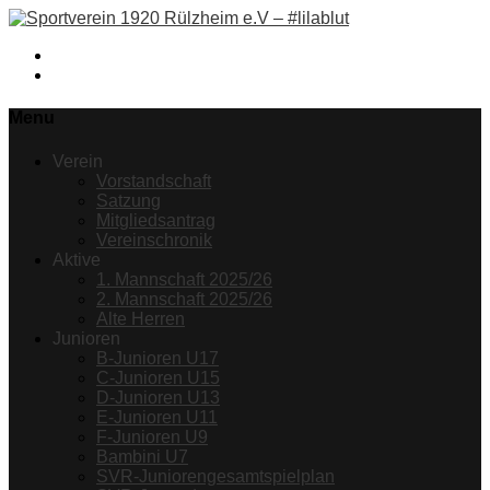
Facebook
Instagram
Menu
Verein
Vorstandschaft
Satzung
Mitgliedsantrag
Vereinschronik
Aktive
1. Mannschaft 2025/26
2. Mannschaft 2025/26
Alte Herren
Junioren
B-Junioren U17
C-Junioren U15
D-Junioren U13
E-Junioren U11
F-Junioren U9
Bambini U7
SVR-Juniorengesamtspielplan