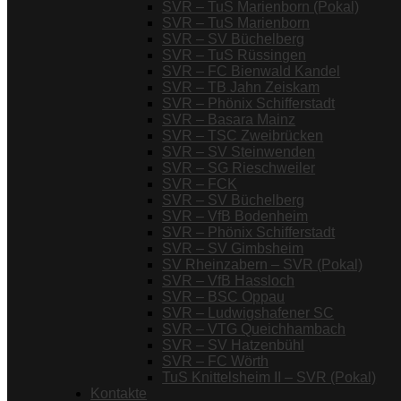
SVR – TuS Marienborn (Pokal)
SVR – TuS Marienborn
SVR – SV Büchelberg
SVR – TuS Rüssingen
SVR – FC Bienwald Kandel
SVR – TB Jahn Zeiskam
SVR – Phönix Schifferstadt
SVR – Basara Mainz
SVR – TSC Zweibrücken
SVR – SV Steinwenden
SVR – SG Rieschweiler
SVR – FCK
SVR – SV Büchelberg
SVR – VfB Bodenheim
SVR – Phönix Schifferstadt
SVR – SV Gimbsheim
SV Rheinzabern – SVR (Pokal)
SVR – VfB Hassloch
SVR – BSC Oppau
SVR – Ludwigshafener SC
SVR – VTG Queichhambach
SVR – SV Hatzenbühl
SVR – FC Wörth
TuS Knittelsheim II – SVR (Pokal)
Kontakte