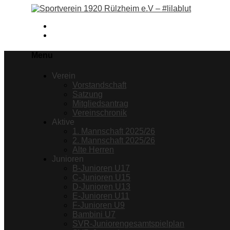
Facebook
Instagram
Menu
Verein
Vorstandschaft
Satzung
Mitgliedsantrag
Vereinschronik
Aktive
1. Mannschaft 2025/26
2. Mannschaft 2025/26
Alte Herren
Junioren
B-Junioren U17
C-Junioren U15
D-Junioren U13
E-Junioren U11
F-Junioren U9
Bambini U7
SVR-Juniorengesamtspielplan