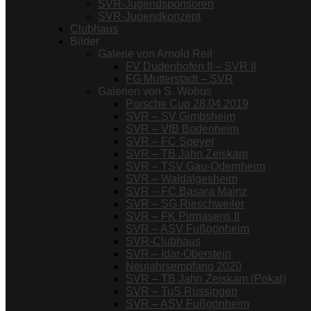
SVR-Jugendsponsoren
SVR-Jugendkonzept
Clubhaus
Bilder
Galerie von Arnold Reil
FV Dudenhofen II – SVR II
FG Mutterstadt – SVR
Galerien von S. Wobus
Porsche Cup 28.04.2019
SVR – SV Gimbsheim
SVR – VfB Bodenheim
SVR – FC Speyer
SVR – TB Jahn Zeiskam
SVR – TSV Gau-Odernheim
SVR – Waldalgesheim
SVR – FC Basara Mainz
SVR – SG Rieschweiler
SVR – FK Pirmasens II
SVR – ASV Fußgönheim
SVR-Clubhaus
SVR – Idar-Oberstein
Neujahrsempfang 2020
SVR – TB Jahn Zeiskam (Pokal)
SVR – TuS Rüssingen
SVR – ASV Fußgönheim