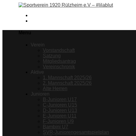
Facebook
Instagram
Menu
Verein
Vorstandschaft
Satzung
Mitgliedsantrag
Vereinschronik
Aktive
1. Mannschaft 2025/26
2. Mannschaft 2025/26
Alte Herren
Junioren
B-Junioren U17
C-Junioren U15
D-Junioren U13
E-Junioren U11
F-Junioren U9
Bambini U7
SVR-Juniorengesamtspielplan