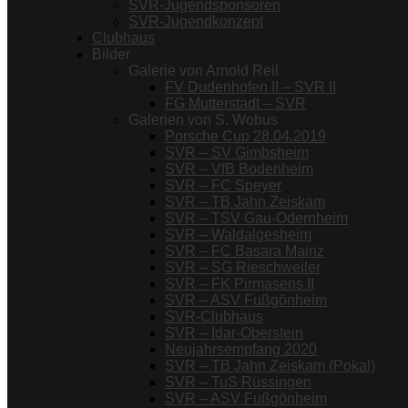
SVR-Jugendsponsoren
SVR-Jugendkonzept
Clubhaus
Bilder
Galerie von Arnold Reil
FV Dudenhofen II – SVR II
FG Mutterstadt – SVR
Galerien von S. Wobus
Porsche Cup 28.04.2019
SVR – SV Gimbsheim
SVR – VfB Bodenheim
SVR – FC Speyer
SVR – TB Jahn Zeiskam
SVR – TSV Gau-Odernheim
SVR – Waldalgesheim
SVR – FC Basara Mainz
SVR – SG Rieschweiler
SVR – FK Pirmasens II
SVR – ASV Fußgönheim
SVR-Clubhaus
SVR – Idar-Oberstein
Neujahrsempfang 2020
SVR – TB Jahn Zeiskam (Pokal)
SVR – TuS Rüssingen
SVR – ASV Fußgönheim