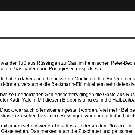
 war der TuS aus Rüssingen zu Gast im heimischen Peter-Becht
ielen Brasilianern und Portugiesen gespickt war.
k, hatten daher auch die besseren Möglichkeiten. Außer einer
en können, versuchte die Backmann-Elf, mit einem sehr defensi
eilweise überforderten Schiedsrichters gingen die Gäste aus Rü
hüter Kadir Yalcin. Mit diesem Ergebnis ging es in die Halbzeitp
 Druck, war auch offensiver eingestellt worden. Viel mehr Ballb
trasen zu sehen bekamen. Rüssingen war nur noch durch viele
mit einem sehenswerten Torschuss, leider an den Pfosten. Doch 
 Gäste sehen. Das merkten auch die Zuschauer und peitschten 