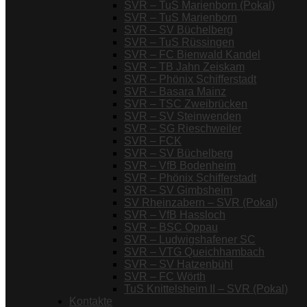
SVR – TuS Marienborn (Pokal)
SVR – TuS Marienborn
SVR – SV Büchelberg
SVR – TuS Rüssingen
SVR – FC Bienwald Kandel
SVR – TB Jahn Zeiskam
SVR – Phönix Schifferstadt
SVR – Basara Mainz
SVR – TSC Zweibrücken
SVR – SV Steinwenden
SVR – SG Rieschweiler
SVR – FCK
SVR – SV Büchelberg
SVR – VfB Bodenheim
SVR – Phönix Schifferstadt
SVR – SV Gimbsheim
SV Rheinzabern – SVR (Pokal)
SVR – VfB Hassloch
SVR – BSC Oppau
SVR – Ludwigshafener SC
SVR – VTG Queichhambach
SVR – SV Hatzenbühl
SVR – FC Wörth
TuS Knittelsheim II – SVR (Pokal)
Kontakte