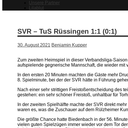
Unsere Partner
Lilablut
SVR – TuS Rüssingen 1:1 (0:1)
30. August 2021
Benjamin Kupper
Zum zweiten Heimspiel in dieser Verbandsliga-Saison
aufspielende gegnerische Mannschaft, die wieder mit v
In den ersten 20 Minuten machten die Gäste mehr Druc
8. Spielminute, bei der der SVR hätte in Führung geh
Nach einer sehr strittigen Freistoßentscheidung des t
gestehen: ein sehr schöner Freistoß, unhaltbar für Tor
In der zweiten Spielhälfte machte der SVR direkt mehr
waren es, was die Zuschauer auf dem Rülzheimer Kuns
Die größte Chance hatte Biedenbach in der 56. Minute 
vielen guten Spielzügen immer wieder vor dem Tor der