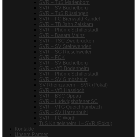
SVR – TuS Marienborn
SVR – SV Büchelberg
SVR – TuS Rüssingen
SVR – FC Bienwald Kandel
SVR – TB Jahn Zeiskam
SVR – Phönix Schifferstadt
SVR – Basara Mainz
SVR – TSC Zweibrücken
SVR – SV Steinwenden
SVR – SG Rieschweiler
SVR – FCK
SVR – SV Büchelberg
SVR – VfB Bodenheim
SVR – Phönix Schifferstadt
SVR – SV Gimbsheim
SV Rheinzabern – SVR (Pokal)
SVR – VfB Hassloch
SVR – BSC Oppau
SVR – Ludwigshafener SC
SVR – VTG Queichhambach
SVR – SV Hatzenbühl
SVR – FC Wörth
TuS Knittelsheim II – SVR (Pokal)
Kontakte
Unsere Partner