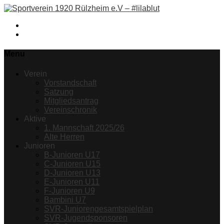
Facebook
Instagram
Menu
Verein
Vorstandschaft
Satzung
Mitgliedsantrag
Vereinschronik
Aktive
1. Mannschaft 2025/26
Alte Herren
Junioren
B-Junioren U17
C-Junioren U15
D-Junioren U13
E-Junioren U11
F-Junioren U9
Bambini U7
SVR-Juniorengesamtspielplan
SVR-Jugendsponsoren