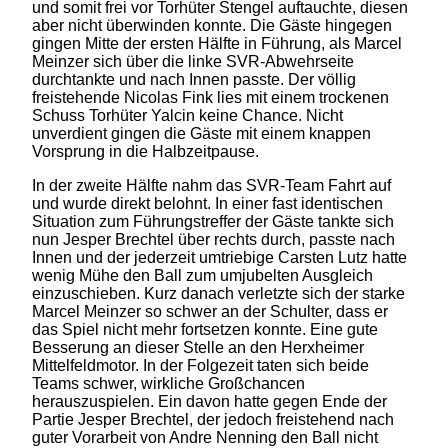
und somit frei vor Torhüter Stengel auftauchte, diesen
aber nicht überwinden konnte. Die Gäste hingegen
gingen Mitte der ersten Hälfte in Führung, als Marcel
Meinzer sich über die linke SVR-Abwehrseite
durchtankte und nach Innen passte. Der völlig
freistehende Nicolas Fink lies mit einem trockenen
Schuss Torhüter Yalcin keine Chance. Nicht
unverdient gingen die Gäste mit einem knappen
Vorsprung in die Halbzeitpause.
In der zweite Hälfte nahm das SVR-Team Fahrt auf
und wurde direkt belohnt. In einer fast identischen
Situation zum Führungstreffer der Gäste tankte sich
nun Jesper Brechtel über rechts durch, passte nach
Innen und der jederzeit umtriebige Carsten Lutz hatte
wenig Mühe den Ball zum umjubelten Ausgleich
einzuschieben. Kurz danach verletzte sich der starke
Marcel Meinzer so schwer an der Schulter, dass er
das Spiel nicht mehr fortsetzen konnte. Eine gute
Besserung an dieser Stelle an den Herxheimer
Mittelfeldmotor. In der Folgezeit taten sich beide
Teams schwer, wirkliche Großchancen
herauszuspielen. Ein davon hatte gegen Ende der
Partie Jesper Brechtel, der jedoch freistehend nach
guter Vorarbeit von Andre Nenning den Ball nicht