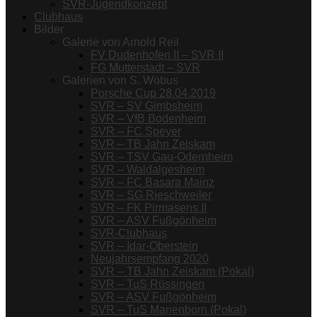
SVR-Jugendkonzept
Clubhaus
Bilder
Galerie von Arnold Reil
FV Dudenhofen II – SVR II
FG Mutterstadt – SVR
Galerien von S. Wobus
Porsche Cup 28.04.2019
SVR – SV Gimbsheim
SVR – VfB Bodenheim
SVR – FC Speyer
SVR – TB Jahn Zeiskam
SVR – TSV Gau-Odernheim
SVR – Waldalgesheim
SVR – FC Basara Mainz
SVR – SG Rieschweiler
SVR – FK Pirmasens II
SVR – ASV Fußgönheim
SVR-Clubhaus
SVR – Idar-Oberstein
Neujahrsempfang 2020
SVR – TB Jahn Zeiskam (Pokal)
SVR – TuS Rüssingen
SVR – ASV Fußgönheim
SVR – TuS Marienborn (Pokal)