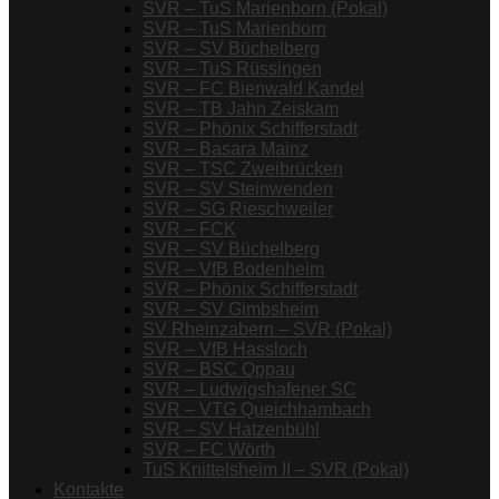
SVR – TuS Marienborn (Pokal)
SVR – TuS Marienborn
SVR – SV Büchelberg
SVR – TuS Rüssingen
SVR – FC Bienwald Kandel
SVR – TB Jahn Zeiskam
SVR – Phönix Schifferstadt
SVR – Basara Mainz
SVR – TSC Zweibrücken
SVR – SV Steinwenden
SVR – SG Rieschweiler
SVR – FCK
SVR – SV Büchelberg
SVR – VfB Bodenheim
SVR – Phönix Schifferstadt
SVR – SV Gimbsheim
SV Rheinzabern – SVR (Pokal)
SVR – VfB Hassloch
SVR – BSC Oppau
SVR – Ludwigshafener SC
SVR – VTG Queichhambach
SVR – SV Hatzenbühl
SVR – FC Wörth
TuS Knittelsheim II – SVR (Pokal)
Kontakte