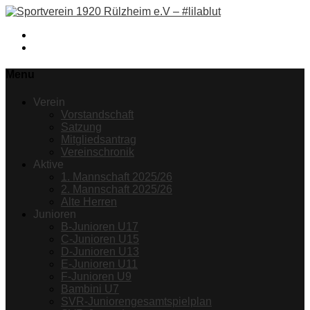
Facebook
Instagram
Menu
Verein
Vorstandschaft
Satzung
Mitgliedsantrag
Vereinschronik
Aktive
1. Mannschaft 2025/26
2. Mannschaft 2025/26
Alte Herren
Junioren
B-Junioren U17
C-Junioren U15
D-Junioren U13
E-Junioren U11
F-Junioren U9
Bambini U7
SVR-Juniorengesamtspielplan