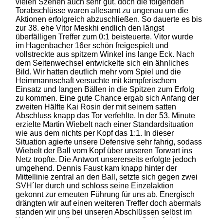
vielen Szenen auch sehr gut, doch die folgenden
Torabschlüsse waren allesamt zu ungenau um die
Aktionen erfolgreich abzuschließen. So dauerte es bis
zur 38. ehe Vitor Meskhi endlich den längst
überfälligen Treffer zum 0:1 beisteuerte. Vitor wurde
im Hagenbacher 16er schön freigespielt und
vollstreckte aus spitzem Winkel ins lange Eck. Nach
dem Seitenwechsel entwickelte sich ein ähnliches
Bild. Wir hatten deutlich mehr vom Spiel und die
Heimmannschaft versuchte mit kämpferischem
Einsatz und langen Bällen in die Spitzen zum Erfolg
zu kommen. Eine gute Chance ergab sich Anfang der
zweiten Hälfte Kai Rosin der mit seinem satten
Abschluss knapp das Tor verfehlte. In der 53. Minute
erzielte Martin Wiebelt nach einer Standardsituation
wie aus dem nichts per Kopf das 1:1. In dieser
Situation agierte unsere Defensive sehr fahrig, sodass
Wiebelt der Ball vom Kopf über unseren Torwart ins
Netz tropfte. Die Antwort unsererseits erfolgte jedoch
umgehend. Dennis Faust kam knapp hinter der
Mittellinie zentral an den Ball, setzte sich gegen zwei
SVH´ler durch und schloss seine Einzelaktion
gekonnt zur erneuten Führung für uns ab. Energisch
drängten wir auf einen weiteren Treffer doch abermals
standen wir uns bei unseren Abschlüssen selbst im