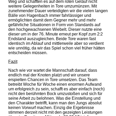
Weg und schafften es auf dem roten Geläuf nicht
weitere Gelegenheiten in Tore umzumünzen. Mit
zunehmender Dauer verteidigten wir die vielen langen
Bälle von Hagenbach immer fahrlässiger und
ermöglichten damit dem Gegner mehr und mehr
gefährliche Situationen in Form von Standards auf
den hochgewachsenen Wiebelt. Dieser nutzte eine
dieser um in der 76. Minute erneut per Kopf zum 2:2
Endstand auszugleichen. Beide Tore waren fast
identisch im Ablauf und mittlerweile aber so verdient
wie unnötig, da wir das Spiel schon viel früher hätten
entscheiden müssen.
Fazit
Nach wie vor wartet die Mannschaft darauf, dass
endlich mal der Knoten platzt und wir unsere
erspielten Chancen in Tore umsetzen. Das Team
betreibt Woche für Woche einen enormen Aufwand
um erfolgreich zu sein, schafft es aber einfach (noch)
nicht den berühmten Bock umzustoßen und sich für
seine Arbeit zu belohnen. Was die Einstellung und
den Charakter betrifft, kann man den Jungs absolut
keinen Vorwurf machen. Einzig die Ergebnisse
stimmen derzeit nicht mit den gezeigten Leistungen