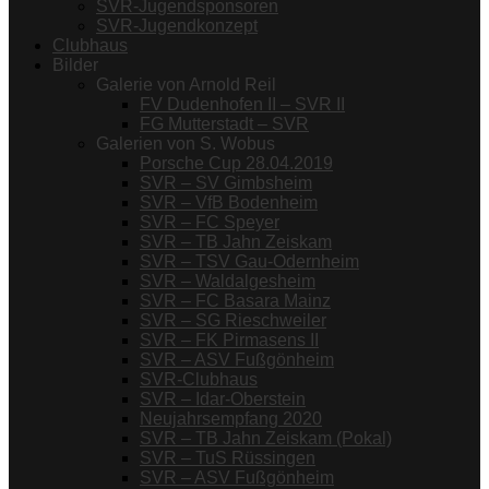
SVR-Jugendsponsoren
SVR-Jugendkonzept
Clubhaus
Bilder
Galerie von Arnold Reil
FV Dudenhofen II – SVR II
FG Mutterstadt – SVR
Galerien von S. Wobus
Porsche Cup 28.04.2019
SVR – SV Gimbsheim
SVR – VfB Bodenheim
SVR – FC Speyer
SVR – TB Jahn Zeiskam
SVR – TSV Gau-Odernheim
SVR – Waldalgesheim
SVR – FC Basara Mainz
SVR – SG Rieschweiler
SVR – FK Pirmasens II
SVR – ASV Fußgönheim
SVR-Clubhaus
SVR – Idar-Oberstein
Neujahrsempfang 2020
SVR – TB Jahn Zeiskam (Pokal)
SVR – TuS Rüssingen
SVR – ASV Fußgönheim