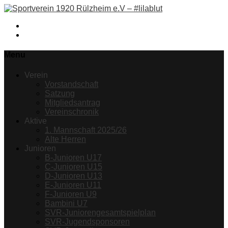
Facebook
Instagram
Menu
Verein
Vorstandschaft
Satzung
Mitgliedsantrag
Vereinschronik
Aktive
1. Mannschaft 2025/26
Alte Herren
Junioren
B-Junioren U17
C-Junioren U15
D-Junioren U13
E-Junioren U11
F-Junioren U9
Bambini U7
SVR-Juniorengesamtspielplan
SVR-Jugendsponsoren