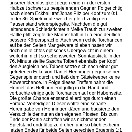
unserer Ideenlosigkeit gegen einen in der ersten
Halbzeit schwer zu bespielenden Gegner. Folgerichtig
nach einem Eckball traf Jonas Pilz per Kopf zum 0:1
in der 36. Spielminute welcher gleichzeitig den
Pausenstand widerspiegelte. Nachdem die gut
leitendende Schiedsrichterin Meike Trauth zur zweiten
Hälfte pfiff, zeigte die Mannschaft in Lila eine deutlich
bessere Körpersprache. Auch wenn echte Torchancen
auf beiden Seiten Mangelware blieben hatten wir
doch ein leichtes optisches Übergewicht in einem
weiterhin nicht so sehenswerten Sonntagskick. In der
76. Minute stellte Sascha Tolbert ebenfalls per Kopf
den Ausgleich her. Tolbert setzte sich nach einer gut
getretenen Ecke von Daniel Henninger gegen seinen
Gegenspieler durch und ließ dem Gästekeeper keine
Abwehrchance. In Folge dieses Treffers nahm die
Heimelf das Heft nun endgültig in die Hand und
verbuchte einige gute Torchancen auf der Habenseite.
Die größte Chance entstand allerdings durch einen
Fortuna-Verteidiger. Dieser wollte eine scharfe
Hereingabe von Henninger klären und bugsierte den
Versuch leider nur an den eigenen Pfosten. Bis zum
Ende der Partie schafften wir es nichtmehr den
Spielstand endgültig zu drehen und so blieb es beim
letzten Endes für beide Seiten gerechten Ergebnis 1:1