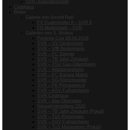
SVR-Jugendkonzept
Clubhaus
Bilder
Galerie von Arnold Reil
FV Dudenhofen II – SVR II
FG Mutterstadt – SVR
Galerien von S. Wobus
Porsche Cup 28.04.2019
SVR – SV Gimbsheim
SVR – VfB Bodenheim
SVR – FC Speyer
SVR – TB Jahn Zeiskam
SVR – TSV Gau-Odernheim
SVR – Waldalgesheim
SVR – FC Basara Mainz
SVR – SG Rieschweiler
SVR – FK Pirmasens II
SVR – ASV Fußgönheim
SVR-Clubhaus
SVR – Idar-Oberstein
Neujahrsempfang 2020
SVR – TB Jahn Zeiskam (Pokal)
SVR – TuS Rüssingen
SVR – ASV Fußgönheim
SVR – TuS Marienborn (Pokal)