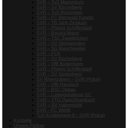
SVR – TuS Marienborn
SVR – SV Büchelberg
SVR – TuS Rüssingen
SVR – FC Bienwald Kandel
SVR – TB Jahn Zeiskam
SVR – Phönix Schifferstadt
SVR – Basara Mainz
SVR – TSC Zweibrücken
SVR – SV Steinwenden
SVR – SG Rieschweiler
SVR – FCK
SVR – SV Büchelberg
SVR – VfB Bodenheim
SVR – Phönix Schifferstadt
SVR – SV Gimbsheim
SV Rheinzabern – SVR (Pokal)
SVR – VfB Hassloch
SVR – BSC Oppau
SVR – Ludwigshafener SC
SVR – VTG Queichhambach
SVR – SV Hatzenbühl
SVR – FC Wörth
TuS Knittelsheim II – SVR (Pokal)
Kontakte
Unsere Partner