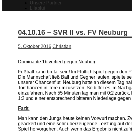
Unsere Partner
Lilablut
04.10.16 – SVR II vs. FV Neuburg
5. Oktober 2016
Christian
Dominante 1b verliert gegen Neuburg
Fußball kann brutal sein! Im Flutlichtspiel gegen d
Die Mannschaft ließ Ball und Gegner laufen, spielte 
unserer Chancenflut. Neuburg hatte an diesem Tag nahe
Torchancen in Tore umzusetzen. So bitter es im Nachga
einzufahren. Nach 55 Minuten lag man mit 0:2 zurück. 
1:2 und einer entsprechend bitteren Niederlage gegen 
Fazit:
Man kann den Jungs heute keinen Vorwurf machen. Zwe
geackert und eine sehr überzeugende Leistung auf den
Spiel hervorgehen. Auch wenn das Ergebnis nicht zufrie