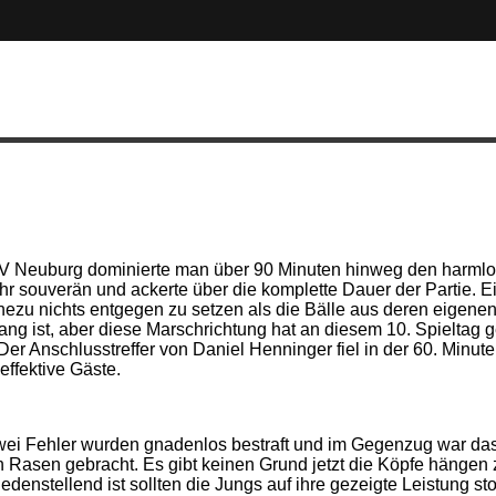
en FV Neuburg dominierte man über 90 Minuten hinweg den harm
sehr souverän und ackerte über die komplette Dauer der Partie.
zu nichts entgegen zu setzen als die Bälle aus deren eigenen 
ng ist, aber diese Marschrichtung hat an diesem 10. Spieltag 
Der Anschlusstreffer von Daniel Henninger fiel in der 60. Minut
effektive Gäste.
i Fehler wurden gnadenlos bestraft und im Gegenzug war das 
 Rasen gebracht. Es gibt keinen Grund jetzt die Köpfe hängen 
denstellend ist sollten die Jungs auf ihre gezeigte Leistung s