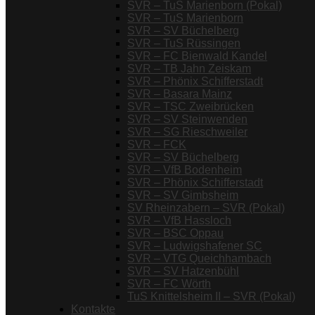
SVR – TuS Marienborn (Pokal)
SVR – TuS Marienborn
SVR – SV Büchelberg
SVR – TuS Rüssingen
SVR – FC Bienwald Kandel
SVR – TB Jahn Zeiskam
SVR – Phönix Schifferstadt
SVR – Basara Mainz
SVR – TSC Zweibrücken
SVR – SV Steinwenden
SVR – SG Rieschweiler
SVR – FCK
SVR – SV Büchelberg
SVR – VfB Bodenheim
SVR – Phönix Schifferstadt
SVR – SV Gimbsheim
SV Rheinzabern – SVR (Pokal)
SVR – VfB Hassloch
SVR – BSC Oppau
SVR – Ludwigshafener SC
SVR – VTG Queichhambach
SVR – SV Hatzenbühl
SVR – FC Wörth
TuS Knittelsheim II – SVR (Pokal)
Kontakte