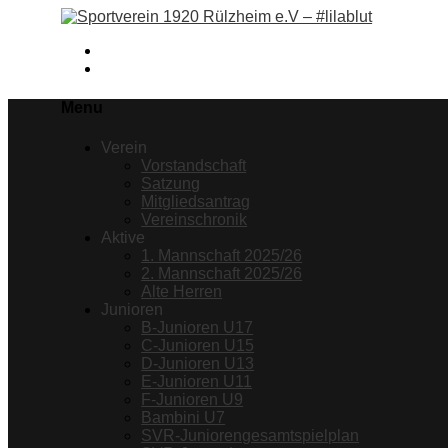
Facebook
Instagram
Menu
Verein
Vorstandschaft
Satzung
Mitgliedsantrag
Vereinschronik
Aktive
1. Mannschaft 2025/26
2. Mannschaft 2025/26
Alte Herren
Junioren
B-Junioren U17
C-Junioren U15
D-Junioren U13
E-Junioren U11
F-Junioren U9
Bambini U7
SVR-Juniorengesamtspielplan