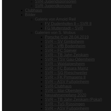
SVR-Jugendsponsoren
SVR-Jugendkonzept
Clubhaus
Bilder
Galerie von Arnold Reil
FV Dudenhofen II – SVR II
FG Mutterstadt – SVR
Galerien von S. Wobus
Porsche Cup 28.04.2019
SVR – SV Gimbsheim
SVR – VfB Bodenheim
SVR – FC Speyer
SVR – TB Jahn Zeiskam
SVR – TSV Gau-Odernheim
SVR – Waldalgesheim
SVR – FC Basara Mainz
SVR – SG Rieschweiler
SVR – FK Pirmasens II
SVR – ASV Fußgönheim
SVR-Clubhaus
SVR – Idar-Oberstein
Neujahrsempfang 2020
SVR – TB Jahn Zeiskam (Pokal)
SVR – TuS Rüssingen
SVR – ASV Fußgönheim