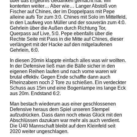
über das Ergebnis Gedanken gemacht hat. Wir
konterten weiter… Aber wie… Langer Abstoß von
Fischer auf Chines, der im Doppelpass mit Pepe
alleine aufs Tor zum 3:0. Chines mit Solo im Mittelfeld,
in den Laufweg von Müller und der souverän zum 4:0.
Gehrlein über die Außen durch Richtung Tor,
Querpass auf Live, 5:0. Pepe ebenfalls über die
Rechte Seite mit Pass in die Mitte auf Chines, dieser
verlängert mit der Hacke auf den mitgelaufenen
Gehrlein, 6:0.
In diesen 20min klappte einfach alles was wir wollten.
In der Defensive ließ man die Bälle sicher in den
eigenen Reihen laufen und nach vorne waren wir
brutal effektiv. Gegen Ende schaffte dann auch
Rheinzabern noch 2 Tore zu schießen. Ein verdeckter
Schuss aus 15m und eine Bogenlampe ins lange Eck
aus 20m. Endstand 6:2.
Man bestach wiederum aus einer geschlossenen
Defensive heraus dem Spiel unseren Stempel
aufzudrücken. Dass dann noch etwas Glück mit den
Abschlüssen dazukam war mehr als auch verdient.
Die Ü40 Mannschaft bleibt auf dem Kleinfeld seit
2020 weiter ungeschlagen.