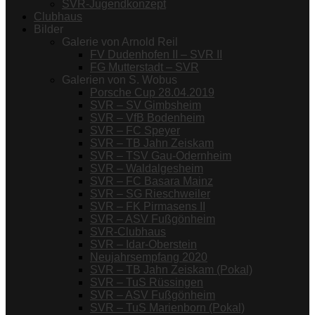
SVR-Jugendkonzept
Clubhaus
Bilder
Galerie von Arnold Reil
FV Dudenhofen II – SVR II
FG Mutterstadt – SVR
Galerien von S. Wobus
Porsche Cup 28.04.2019
SVR – SV Gimbsheim
SVR – VfB Bodenheim
SVR – FC Speyer
SVR – TB Jahn Zeiskam
SVR – TSV Gau-Odernheim
SVR – Waldalgesheim
SVR – FC Basara Mainz
SVR – SG Rieschweiler
SVR – FK Pirmasens II
SVR – ASV Fußgönheim
SVR-Clubhaus
SVR – Idar-Oberstein
Neujahrsempfang 2020
SVR – TB Jahn Zeiskam (Pokal)
SVR – TuS Rüssingen
SVR – ASV Fußgönheim
SVR – TuS Marienborn (Pokal)