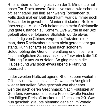
Rheinzabern drückte gleich von der 1. Minute ab auf
unser Tor. Doch unsere Defensive stand, wie schon so
oft, sehr stabil und ließ sehr wenig Torchancen zu.
Falls doch mal ein Ball durchkam, war da immer noch
Mesca, der in gewohnter Manier mit starken Reflexen
überzeugte. Mit der Zeit bekam man mehr Spielanteile
und gute Chancen zu Kontern. Live wurde in der Box
gefoult aber der folgende Strafstoß wurde etwas
leichtfertig von Chines vergeben. Trotzdem merkte
man, dass Rheinzabern hinten nicht gerade sehr gut
stand. Kuhn schaffte es dann nach schönem
Solodribbling die Grundlinie entlang und mit einem
fast unmöglichen Schuss ins kurze Torwarteck die 1:0
Führung für uns zu erzielen. So ging man in die
Halbzeit und war doch etwas über die Führung
überrascht.
In der zweiten Halbzeit agierte Rheinzabern weiterhin
Offensiv und wollte mit aller Gewalt den Ausgleich
wieder herstellen. Was geschah war aber eher
weniger nach deren Geschmack. Nach Foulspiel an
Gehrlein, verwandelte unsere Freistoßwaffe Fischer
den fälligen Freistoß trocken und flach zum 2:0. Was
nun geschah, glaubte niemand der sich im Vorfeld