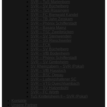
SVR – TuS Marienborn
SVR – SV Büchelberg
SVR – TuS Rüssingen
SVR – FC Bienwald Kandel
SVR – TB Jahn Zeiskam
SVR – Phönix Schifferstadt
SVR – Basara Mainz
SVR – TSC Zweibrücken
SVR – SV Steinwenden
SVR – SG Rieschweiler
SVR – FCK
SVR – SV Büchelberg
SVR – VfB Bodenheim
SVR – Phönix Schifferstadt
SVR – SV Gimbsheim
SV Rheinzabern – SVR (Pokal)
SVR – VfB Hassloch
SVR – BSC Oppau
SVR – Ludwigshafener SC
SVR – VTG Queichhambach
SVR – SV Hatzenbühl
SVR – FC Wörth
TuS Knittelsheim II – SVR (Pokal)
Kontakte
Unsere Partner