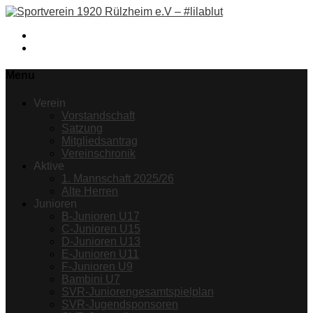
Facebook
Instagram
Menu
Verein
Vorstandschaft
Satzung
Mitgliedsantrag
Vereinschronik
Aktive
1. Mannschaft 2025/26
Alte Herren
Junioren
B-Junioren U17
C-Junioren U15
D-Junioren U13
E-Junioren U11
F-Junioren U9
Bambini U7
SVR-Juniorengesamtspielplan
SVR-Jugendsponsoren