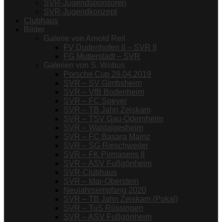
SVR-Jugendsponsoren
SVR-Jugendkonzept
Clubhaus
Bilder
Galerie von Arnold Reil
FV Dudenhofen II – SVR II
FG Mutterstadt – SVR
Galerien von S. Wobus
Porsche Cup 28.04.2019
SVR – SV Gimbsheim
SVR – VfB Bodenheim
SVR – FC Speyer
SVR – TB Jahn Zeiskam
SVR – TSV Gau-Odernheim
SVR – Waldalgesheim
SVR – FC Basara Mainz
SVR – SG Rieschweiler
SVR – FK Pirmasens II
SVR – ASV Fußgönheim
SVR-Clubhaus
SVR – Idar-Oberstein
Neujahrsempfang 2020
SVR – TB Jahn Zeiskam (Pokal)
SVR – TuS Rüssingen
SVR – ASV Fußgönheim