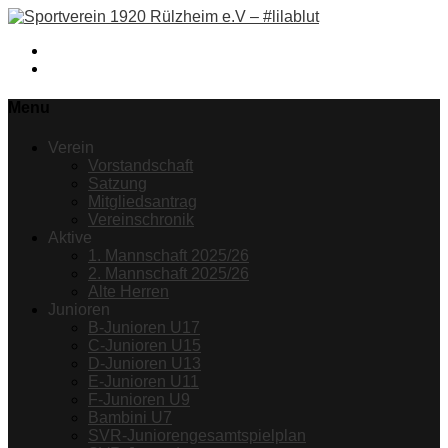
Facebook
Instagram
Menu
Verein
Vorstandschaft
Satzung
Mitgliedsantrag
Vereinschronik
Aktive
1. Mannschaft 2025/26
2. Mannschaft 2025/26
Alte Herren
Junioren
B-Junioren U17
C-Junioren U15
D-Junioren U13
E-Junioren U11
F-Junioren U9
Bambini U7
SVR-Juniorengesamtspielplan