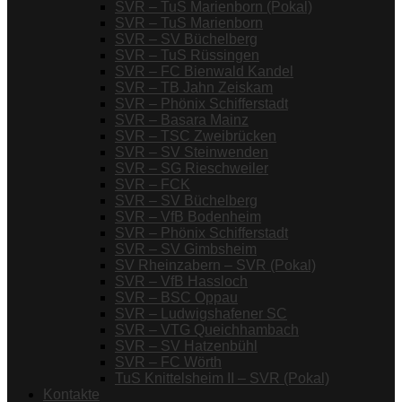
SVR – TuS Marienborn (Pokal)
SVR – TuS Marienborn
SVR – SV Büchelberg
SVR – TuS Rüssingen
SVR – FC Bienwald Kandel
SVR – TB Jahn Zeiskam
SVR – Phönix Schifferstadt
SVR – Basara Mainz
SVR – TSC Zweibrücken
SVR – SV Steinwenden
SVR – SG Rieschweiler
SVR – FCK
SVR – SV Büchelberg
SVR – VfB Bodenheim
SVR – Phönix Schifferstadt
SVR – SV Gimbsheim
SV Rheinzabern – SVR (Pokal)
SVR – VfB Hassloch
SVR – BSC Oppau
SVR – Ludwigshafener SC
SVR – VTG Queichhambach
SVR – SV Hatzenbühl
SVR – FC Wörth
TuS Knittelsheim II – SVR (Pokal)
Kontakte