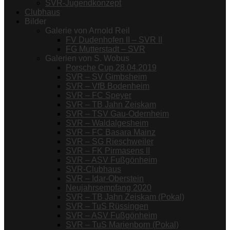
SVR-Jugendkonzept
Clubhaus
Bilder
Galerie von Arnold Reil
FV Dudenhofen II – SVR II
FG Mutterstadt – SVR
Galerien von S. Wobus
Porsche Cup 28.04.2019
SVR – SV Gimbsheim
SVR – VfB Bodenheim
SVR – FC Speyer
SVR – TB Jahn Zeiskam
SVR – TSV Gau-Odernheim
SVR – Waldalgesheim
SVR – FC Basara Mainz
SVR – SG Rieschweiler
SVR – FK Pirmasens II
SVR – ASV Fußgönheim
SVR-Clubhaus
SVR – Idar-Oberstein
Neujahrsempfang 2020
SVR – TB Jahn Zeiskam (Pokal)
SVR – TuS Rüssingen
SVR – ASV Fußgönheim
SVR – TuS Marienborn (Pokal)