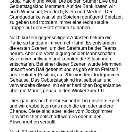
Groß, Yalcin und Wolff. Die beiden Stümer Live und
Geburtstagskind Memmert. Auf der Bank hatten wir
noch Wünschel, Friedrich, Klein und Meckler. Der
Grundgedanke war, allen Spielern genügend Spielzeit
zu geben und trotzdem immer eine recht stabile
Truppe auf dem Platz stehen zu haben.
Nach kurzem gegenseitigem Abtasten bekam die
Partie so langsam immer mehr fahrt. Es entstanden
die ersten Szenen, um den Strafraum beider Teams
herum. Aber die Verteidigung beider Mannschaften
war immer hellwach und konnten die Situationen
entschärfen. Bei einer dieser Szenen wurde Memmert
unsanft vom Ball getrennt und es gab einen Freistoß
aus zentraler Position, ca. 20m vor dem Jockgrimmer
Gehäuse. Das Geburtstagskind trat selbst an und
verwandelte diesen, mit einer herrlichen Bogenlampe
über die Mauer, genau in den Winkel zum 1:0.
Dies gab uns noch mehr Sicherheit in unserem Spiel
und wir erarbeiteten uns noch die ein oder andere
Chance. Diese sind aber leider vom Jockgrimmer
Torwart sicher entschärft worden oder in den
Abwehrreihen verpufft.
Nach 20 min begannen wir mit dem ersten