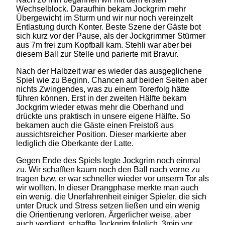
Wechselblock. Daraufhin bekam Jockgrim mehr
Übergewicht im Sturm und wir nur noch vereinzelt
Entlastung durch Konter. Beste Szene der Gäste bot
sich kurz vor der Pause, als der Jockgrimmer Stürmer
aus 7m frei zum Kopfball kam. Stehli war aber bei
diesem Ball zur Stelle und parierte mit Bravur.
Nach der Halbzeit war es wieder das ausgeglichene
Spiel wie zu Beginn. Chancen auf beiden Seiten aber
nichts Zwingendes, was zu einem Torerfolg hätte
führen können. Erst in der zweiten Hälfte bekam
Jockgrim wieder etwas mehr die Oberhand und
drückte uns praktisch in unsere eigene Hälfte. So
bekamen auch die Gäste einen Freistoß aus
aussichtsreicher Position. Dieser markierte aber
lediglich die Oberkante der Latte.
Gegen Ende des Spiels legte Jockgrim noch einmal
zu. Wir schafften kaum noch den Ball nach vorne zu
tragen bzw. er war schneller wieder vor unserm Tor als
wir wollten. In dieser Drangphase merkte man auch
ein wenig, die Unerfahrenheit einiger Spieler, die sich
unter Druck und Stress setzen ließen und ein wenig
die Orientierung verloren. Ärgerlicher weise, aber
auch verdient, schaffte Jockgrim folglich, 3min vor