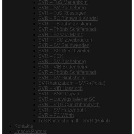
SVR – TuS Marienborn
SVR – SV Büchelberg
SVR – TuS Rüssingen
SVR – FC Bienwald Kandel
SVR – TB Jahn Zeiskam
SVR – Phönix Schifferstadt
SVR – Basara Mainz
SVR – TSC Zweibrücken
SVR – SV Steinwenden
SVR – SG Rieschweiler
SVR – FCK
SVR – SV Büchelberg
SVR – VfB Bodenheim
SVR – Phönix Schifferstadt
SVR – SV Gimbsheim
SV Rheinzabern – SVR (Pokal)
SVR – VfB Hassloch
SVR – BSC Oppau
SVR – Ludwigshafener SC
SVR – VTG Queichhambach
SVR – SV Hatzenbühl
SVR – FC Wörth
TuS Knittelsheim II – SVR (Pokal)
Kontakte
Unsere Partner