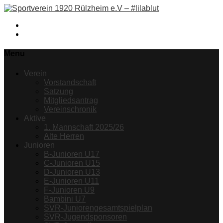
Facebook
Instagram
Menu
Verein
Vorstandschaft
Satzung
Mitgliedsantrag
Vereinschronik
Aktive
1. Mannschaft 2025/26
Alte Herren
Junioren
B-Junioren U17
C-Junioren U15
D-Junioren U13
E-Junioren U11
F-Junioren U9
Bambini U7
SVR-Juniorengesamtspielplan
SVR-Jugendsponsoren