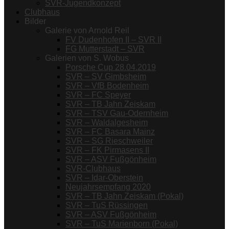
SVR-Jugendkonzept
Clubhaus
Bilder
Galerie von Arnold Reil
FV Dudenhofen II – SVR II
FG Mutterstadt – SVR
Galerien von S. Wobus
Porsche Cup 28.04.2019
SVR – SV Gimbsheim
SVR – VfB Bodenheim
SVR – FC Speyer
SVR – TB Jahn Zeiskam
SVR – TSV Gau-Odernheim
SVR – Waldalgesheim
SVR – FC Basara Mainz
SVR – SG Rieschweiler
SVR – FK Pirmasens II
SVR – ASV Fußgönheim
SVR-Clubhaus
SVR – Idar-Oberstein
Neujahrsempfang 2020
SVR – TB Jahn Zeiskam (Pokal)
SVR – TuS Rüssingen
SVR – ASV Fußgönheim
SVR – TuS Marienborn (Pokal)