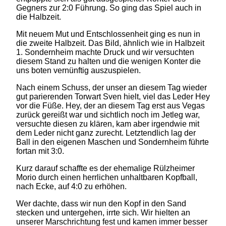
Gegners zur 2:0 Führung. So ging das Spiel auch in
die Halbzeit.
Mit neuem Mut und Entschlossenheit ging es nun in
die zweite Halbzeit. Das Bild, ähnlich wie in Halbzeit
1. Sondernheim machte Druck und wir versuchten
diesem Stand zu halten und die wenigen Konter die
uns boten vernünftig auszuspielen.
Nach einem Schuss, der unser an diesem Tag wieder
gut parierenden Torwart Sven hielt, viel das Leder Hey
vor die Füße. Hey, der an diesem Tag erst aus Vegas
zurück gereißt war und sichtlich noch im Jetleg war,
versuchte diesen zu klären, kam aber irgendwie mit
dem Leder nicht ganz zurecht. Letztendlich lag der
Ball in den eigenen Maschen und Sondernheim führte
fortan mit 3:0.
Kurz darauf schaffte es der ehemalige Rülzheimer
Morio durch einen herrlichen unhaltbaren Kopfball,
nach Ecke, auf 4:0 zu erhöhen.
Wer dachte, dass wir nun den Kopf in den Sand
stecken und untergehen, irrte sich. Wir hielten an
unserer Marschrichtung fest und kamen immer besser