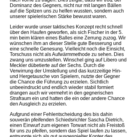
Dominanz des Gegners, nicht nur mit langen Bällen
auf die Spitzen uns zu helfen wussten, sondern auch
unserer spielerischen Stärke bewusst waren.
Leider wurde unser taktisches Konzept recht schnell
über den Haufen geworfen, als sich Fischer in der 5.
min beim klären eines Balles eine Zerrung zuzog. Wir
wünschen ihm an dieser Stelle gute Besserung und
eine schnelle Genesung. Vielleicht noch die Einsicht,
Torschuss nicht als Aufwärmmethode zu sehen. Dies
zwang uns umzustellen. Winschel ging auf Libero und
Meckler dübetierte auf der Sechs. Durch die
Verwirrung der Umstellung und das kurzzeitige Hin-
und Hergetausche von Spielern, nutzte der Gegner
die Chance die Führung zu erzielen. Sichtlich
unbeeindruckt und endlich wieder stabil formiert
drangen auch wir vermehrt in den gegnerischen
Strafraum ein und hatten die ein oder andere Chance
den Ausgleich zu erzielen.
Aufgrund einer Fehlentscheidung des bis dahin
souverän pfeifenden Schiedsrichter Sascha Dietrich,
einen Einwurf zum eigenen Torwart nicht als Freistoß
für uns zu pfeifen, sondern das Spiel laufen zu lassen,
entpuppte sich als gut ausgespielter Konter des