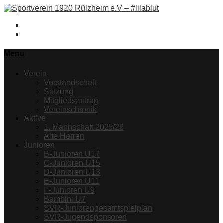
Facebook
Instagram
Menu
Verein
Vorstandschaft
Satzung
Mitgliedsantrag
Vereinschronik
Aktive
1. Mannschaft 2025/26
Alte Herren
Junioren
B-Junioren U17
C-Junioren U15
D-Junioren U13
E-Junioren U11
F-Junioren U9
Bambini U7
SVR-Juniorengesamtspielplan
SVR-Jugendsponsoren