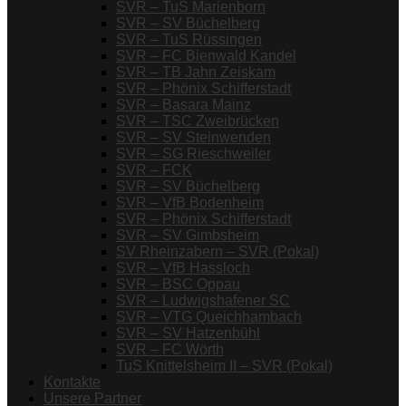
SVR – TuS Marienborn
SVR – SV Büchelberg
SVR – TuS Rüssingen
SVR – FC Bienwald Kandel
SVR – TB Jahn Zeiskam
SVR – Phönix Schifferstadt
SVR – Basara Mainz
SVR – TSC Zweibrücken
SVR – SV Steinwenden
SVR – SG Rieschweiler
SVR – FCK
SVR – SV Büchelberg
SVR – VfB Bodenheim
SVR – Phönix Schifferstadt
SVR – SV Gimbsheim
SV Rheinzabern – SVR (Pokal)
SVR – VfB Hassloch
SVR – BSC Oppau
SVR – Ludwigshafener SC
SVR – VTG Queichhambach
SVR – SV Hatzenbühl
SVR – FC Wörth
TuS Knittelsheim II – SVR (Pokal)
Kontakte
Unsere Partner