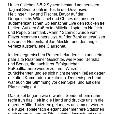
Unser übliches 3-5-2 System bestand am heutigen
Tag mit Sven Stehli im Tor. In der Devensive
Heitlinger, Hey und Fischer. Davor auf der
Doppelsechs Wünschel und Chines die unserem
südamerikanischen Spielmacher Live den Rücken frei
hielten. Auf den Außen im Mittelfeld spielten Helfrich
und Pepe. Sturmtank „Manni“ Schmidt wurde vom
Flitzer Memmert unterstützt. Auf der Bank unterstützen
uns unser Neueinkauf Jan Meckler und der lange
verletzt ausgefallene Clausonet.
In den gegnerischen Reihen befanden sich auch ein
paar alte Rülzheimer Gesichter, wie Morio, Berisha
und Bengs, die nach ihrer Erfolgreichen
Fußballkarriere wieder zu ihren Wurzeln
zurückkehrten und es sich nicht nehmen ließen gegen
die alten Kameraden anzutreten. Dementsprechend
war auch die Stimmung vor dem Spiel und auf dem
Platz richtig gut.
Das Spiel begann wie erwartet. Sondernheim nahm
recht früh das Heft in die Hand und drückte uns in die
eigene Hälfte. Trotzdem gelang es uns immer wieder
die Kugel spielerisch elegant über mehrere Stationen
nach vorne zu tragen. Dies zeigte, dass wir trotz der