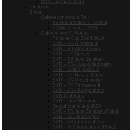
SVR-Jugendkonzept
Clubhaus
Bilder
Galerie von Arnold Reil
FV Dudenhofen II – SVR II
FG Mutterstadt – SVR
Galerien von S. Wobus
Porsche Cup 28.04.2019
SVR – SV Gimbsheim
SVR – VfB Bodenheim
SVR – FC Speyer
SVR – TB Jahn Zeiskam
SVR – TSV Gau-Odernheim
SVR – Waldalgesheim
SVR – FC Basara Mainz
SVR – SG Rieschweiler
SVR – FK Pirmasens II
SVR – ASV Fußgönheim
SVR-Clubhaus
SVR – Idar-Oberstein
Neujahrsempfang 2020
SVR – TB Jahn Zeiskam (Pokal)
SVR – TuS Rüssingen
SVR – ASV Fußgönheim
SVR – TuS Marienborn (Pokal)