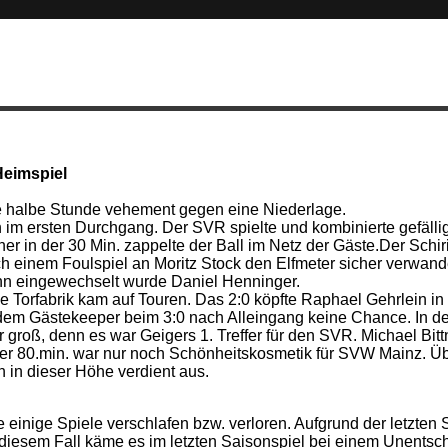
Heimspiel
ine halbe Stunde vehement gegen eine Niederlage.
im ersten Durchgang. Der SVR spielte und kombinierte gefällig
er in der 30 Min. zappelte der Ball im Netz der Gäste.Der Schiri
einem Foulspiel an Moritz Stock den Elfmeter sicher verwandel
 ihn eingewechselt wurde Daniel Henninger.
 Torfabrik kam auf Touren. Das 2:0 köpfte Raphael Gehrlein in d
eß dem Gästekeeper beim 3:0 nach Alleingang keine Chance. In d
groß, denn es war Geigers 1. Treffer für den SVR. Michael Bit
 der 80.min. war nur noch Schönheitskosmetik für SVW Mainz. Ü
h in dieser Höhe verdient aus.
inige Spiele verschlafen bzw. verloren. Aufgrund der letzten S
n diesem Fall käme es im letzten Saisonspiel bei einem Unents