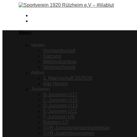
Facebook
Instagram
Menu
Verein
Vorstandschaft
Satzung
Mitgliedsantrag
Vereinschronik
Aktive
1. Mannschaft 2025/26
Alte Herren
Junioren
B-Junioren U17
C-Junioren U15
D-Junioren U13
E-Junioren U11
F-Junioren U9
Bambini U7
SVR-Juniorengesamtspielplan
SVR-Jugendsponsoren