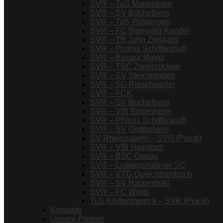
SVR – TuS Marienborn
SVR – SV Büchelberg
SVR – TuS Rüssingen
SVR – FC Bienwald Kandel
SVR – TB Jahn Zeiskam
SVR – Phönix Schifferstadt
SVR – Basara Mainz
SVR – TSC Zweibrücken
SVR – SV Steinwenden
SVR – SG Rieschweiler
SVR – FCK
SVR – SV Büchelberg
SVR – VfB Bodenheim
SVR – Phönix Schifferstadt
SVR – SV Gimbsheim
SV Rheinzabern – SVR (Pokal)
SVR – VfB Hassloch
SVR – BSC Oppau
SVR – Ludwigshafener SC
SVR – VTG Queichhambach
SVR – SV Hatzenbühl
SVR – FC Wörth
TuS Knittelsheim II – SVR (Pokal)
Kontakte
Unsere Partner