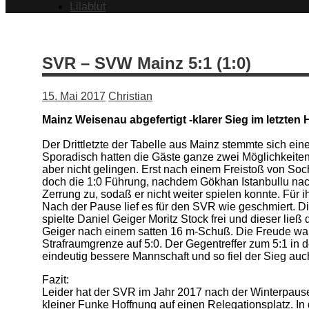
Lilablut
SVR – SVW Mainz 5:1 (1:0)
15. Mai 2017
Christian
Mainz Weisenau abgefertigt -klarer Sieg im letzten 
Der Drittletzte der Tabelle aus Mainz stemmte sich e
Sporadisch hatten die Gäste ganze zwei Möglichkeiten 
aber nicht gelingen. Erst nach einem Freistoß von Soch
doch die 1:0 Führung, nachdem Gökhan Istanbullu nach 
Zerrung zu, sodaß er nicht weiter spielen konnte. Für
Nach der Pause lief es für den SVR wie geschmiert. Die
spielte Daniel Geiger Moritz Stock frei und dieser li
Geiger nach einem satten 16 m-Schuß. Die Freude war 
Strafraumgrenze auf 5:0. Der Gegentreffer zum 5:1 in
eindeutig bessere Mannschaft und so fiel der Sieg auc
Fazit:
Leider hat der SVR im Jahr 2017 nach der Winterpause e
kleiner Funke Hoffnung auf einen Relegationsplatz. I