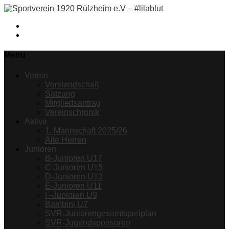
Facebook
Instagram
Menu
Verein
Vorstandschaft
Satzung
Mitgliedsantrag
Vereinschronik
Aktive
1. Mannschaft 2025/26
Alte Herren
Junioren
B-Junioren U17
C-Junioren U15
D-Junioren U13
E-Junioren U11
F-Junioren U9
Bambini U7
SVR-Juniorengesamtspielplan
SVR-Jugendsponsoren