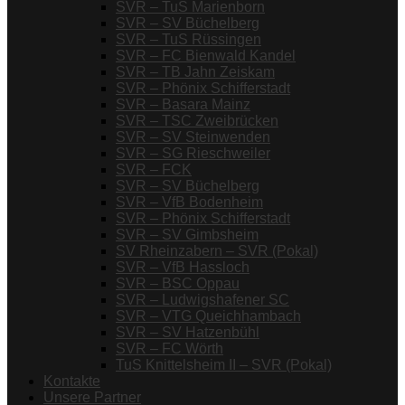
SVR – TuS Marienborn
SVR – SV Büchelberg
SVR – TuS Rüssingen
SVR – FC Bienwald Kandel
SVR – TB Jahn Zeiskam
SVR – Phönix Schifferstadt
SVR – Basara Mainz
SVR – TSC Zweibrücken
SVR – SV Steinwenden
SVR – SG Rieschweiler
SVR – FCK
SVR – SV Büchelberg
SVR – VfB Bodenheim
SVR – Phönix Schifferstadt
SVR – SV Gimbsheim
SV Rheinzabern – SVR (Pokal)
SVR – VfB Hassloch
SVR – BSC Oppau
SVR – Ludwigshafener SC
SVR – VTG Queichhambach
SVR – SV Hatzenbühl
SVR – FC Wörth
TuS Knittelsheim II – SVR (Pokal)
Kontakte
Unsere Partner