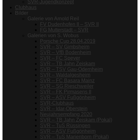
SVR-Jugendkonzept
Clubhaus
Bilder
Galerie von Arnold Reil
FV Dudenhofen II – SVR II
FG Mutterstadt – SVR
Galerien von S. Wobus
Porsche Cup 28.04.2019
SVR – SV Gimbsheim
SVR – VfB Bodenheim
SVR – FC Speyer
SVR – TB Jahn Zeiskam
SVR – TSV Gau-Odernheim
SVR – Waldalgesheim
SVR – FC Basara Mainz
SVR – SG Rieschweiler
SVR – FK Pirmasens II
SVR – ASV Fußgönheim
SVR-Clubhaus
SVR – Idar-Oberstein
Neujahrsempfang 2020
SVR – TB Jahn Zeiskam (Pokal)
SVR – TuS Rüssingen
SVR – ASV Fußgönheim
SVR – TuS Marienborn (Pokal)