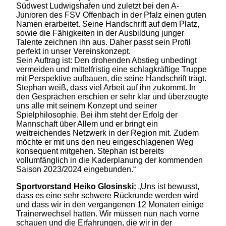
Südwest Ludwigshafen und zuletzt bei den A-
Junioren des FSV Offenbach in der Pfalz einen guten
Namen erarbeitet. Seine Handschrift auf dem Platz,
sowie die Fähigkeiten in der Ausbildung junger
Talente zeichnen ihn aus. Daher passt sein Profil
perfekt in unser Vereinskonzept.
Sein Auftrag ist: Den drohenden Abstieg unbedingt
vermeiden und mittelfristig eine schlagkräftige Truppe
mit Perspektive aufbauen, die seine Handschrift trägt.
Stephan weiß, dass viel Arbeit auf ihn zukommt. In
den Gesprächen erschien er sehr klar und überzeugte
uns alle mit seinem Konzept und seiner
Spielphilosophie. Bei ihm steht der Erfolg der
Mannschaft über Allem und er bringt ein
weitreichendes Netzwerk in der Region mit. Zudem
möchte er mit uns den neu eingeschlagenen Weg
konsequent mitgehen. Stephan ist bereits
vollumfänglich in die Kaderplanung der kommenden
Saison 2023/2024 eingebunden.“
Sportvorstand Heiko Glosinski:
„Uns ist bewusst,
dass es eine sehr schwere Rückrunde werden wird
und dass wir in den vergangenen 12 Monaten einige
Trainerwechsel hatten. Wir müssen nun nach vorne
schauen und die Erfahrungen, die wir in der