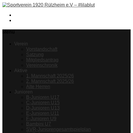
Facebook
Instagram
Menu
Verein
Vorstandschaft
Satzung
Mitgliedsantrag
Vereinschronik
Aktive
1. Mannschaft 2025/26
2. Mannschaft 2025/26
Alte Herren
Junioren
B-Junioren U17
C-Junioren U15
D-Junioren U13
E-Junioren U11
F-Junioren U9
Bambini U7
SVR-Juniorengesamtspielplan