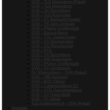
SVR – TuS Marienborn (Pokal)
SVR – TuS Marienborn
SVR – SV Büchelberg
SVR – TuS Rüssingen
SVR – FC Bienwald Kandel
SVR – TB Jahn Zeiskam
SVR – Phönix Schifferstadt
SVR – Basara Mainz
SVR – TSC Zweibrücken
SVR – SV Steinwenden
SVR – SG Rieschweiler
SVR – FCK
SVR – SV Büchelberg
SVR – VfB Bodenheim
SVR – Phönix Schifferstadt
SVR – SV Gimbsheim
SV Rheinzabern – SVR (Pokal)
SVR – VfB Hassloch
SVR – BSC Oppau
SVR – Ludwigshafener SC
SVR – VTG Queichhambach
SVR – SV Hatzenbühl
SVR – FC Wörth
TuS Knittelsheim II – SVR (Pokal)
Kontakte