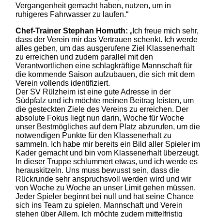
Vergangenheit gemacht haben, nutzen, um in
ruhigeres Fahrwasser zu laufen.“
Chef-Trainer Stephan Homuth:
„Ich freue mich sehr,
dass der Verein mir das Vertrauen schenkt. Ich werde
alles geben, um das ausgerufene Ziel Klassenerhalt
zu erreichen und zudem parallel mit den
Verantwortlichen eine schlagkräftige Mannschaft für
die kommende Saison aufzubauen, die sich mit dem
Verein vollends identifiziert.
Der SV Rülzheim ist eine gute Adresse in der
Südpfalz und ich möchte meinen Beitrag leisten, um
die gesteckten Ziele des Vereins zu erreichen. Der
absolute Fokus liegt nun darin, Woche für Woche
unser Bestmögliches auf dem Platz abzurufen, um die
notwendigen Punkte für den Klassenerhalt zu
sammeln. Ich habe mir bereits ein Bild aller Spieler im
Kader gemacht und bin vom Klassenerhalt überzeugt.
In dieser Truppe schlummert etwas, und ich werde es
herauskitzeln. Uns muss bewusst sein, dass die
Rückrunde sehr anspruchsvoll werden wird und wir
von Woche zu Woche an unser Limit gehen müssen.
Jeder Spieler beginnt bei null und hat seine Chance
sich ins Team zu spielen. Mannschaft und Verein
stehen über Allem. Ich möchte zudem mittelfristig