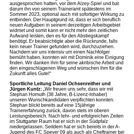
ausgesprochen hatten, vor dem Alzey-Spiel und bat
darum ihn von seinem Traineramt spätestens im
Sommer 2023, optional auch mit sofortiger Wirkung zu
entbinden. Der Hauptgrund ist, dass er sich beruflich
neuen Aufgaben in seinem derzeitigen Arbeitsgebiet
widmet und somit kann er nicht mehr den zeitlichen
Aufwand leisten, den es für den Abstiegskampf
benötigt. Er beabsichtigte aber die Rückrunde, falls
kein neuer Trainer gefunden wird, durchzuziehen.
Nachdem wir uns intensiv um einen Nachfolger
bemüht haben, konnten wir mit Dominik eine Einigung
finden. Wir danken ihm für seine akribische Arbeit und
den eingeschlagenen Weg und wünschen ihm für die
Zukunft alles Gute!“
Sportliche Leitung Daniel Ochsenreither und
Jürgen Kuntz:
„Wir freuen uns sehr, dass wir mit
Stephan Homuth (38 Jahre, B-Lizenz-Inhaber)
unseren Wunschkandidaten verpflichten konnten.
Stephan blickt bereits auf eine 15jährige
Trainererfahrung zurück, davon stets im oberen
Leistungsbereich. Nach lehr- und erfolgreichen Zeiten
im Stuttgarter Raum hat er sich in der Südpfalz
niedergelassen. Seitdem hat er sich bereits in der A-
Jugend des FC Speyer 09 als auch als Cheftrainer bei