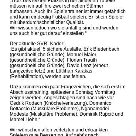
„Trotz des letzten Platzes in der aktuellen Tabelle
müssen wir auf ihre zwei schnellen Stürmer
aufpassen. Auch ihr Spielertrainer ist immer gefährlich
und kann eindeutig Fußball spielen. Er ist ein Spieler
mit überdurchschnittlicher Qualität.
Wir wissen jedoch wo sie anfällig sind und werden
uns auch hier gut darauf einstellen “
Der aktuelle SVR- Kader:
„Es gibt aktuell 5 sichere Ausfälle. Erik Biedenbach
(gesundheitliche Gründe), Manuel Maier
(gesundheitliche Gründe), Florian Trauth
(gesundheitliche Gründe), David Lenz (erneut
Langzeitverletzt) und Lütfihan Karakas
(Rehabilitation), werden uns fehlen.
Dazu kommen ein paar Fragezeichen, die sich erst im
Abschlusstraining, spätestens Sonntag Vormittag
zeigen werden. Angeschlagen sind nach wie vor
Cedrik Rodach (Knöchelverletzung), Domenico
Bottaccio (Muskuläre Probleme), Nganamodei
Modeste (Muskuläre Probleme), Dominik Rupcic und
Marcel Höhn.“
Wir wünschen allen verletzten und erkrankten
Spielern gute Besserung. Auf geht’s nach