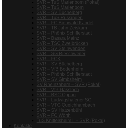
SVR – TuS Marienborn (Pokal)
SVR – TuS Marienborn
SVR – SV Büchelberg
SVR – TuS Rüssingen
SVR – FC Bienwald Kandel
SVR – TB Jahn Zeiskam
SVR – Phönix Schifferstadt
SVR – Basara Mainz
SVR – TSC Zweibrücken
SVR – SV Steinwenden
SVR – SG Rieschweiler
SVR – FCK
SVR – SV Büchelberg
SVR – VfB Bodenheim
SVR – Phönix Schifferstadt
SVR – SV Gimbsheim
SV Rheinzabern – SVR (Pokal)
SVR – VfB Hassloch
SVR – BSC Oppau
SVR – Ludwigshafener SC
SVR – VTG Queichhambach
SVR – SV Hatzenbühl
SVR – FC Wörth
TuS Knittelsheim II – SVR (Pokal)
Kontakte