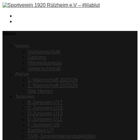
Facebook
Instagram
Menu
Verein
Vorstandschaft
Satzung
Mitgliedsantrag
Vereinschronik
Aktive
1. Mannschaft 2025/26
2. Mannschaft 2025/26
Alte Herren
Junioren
B-Junioren U17
C-Junioren U15
D-Junioren U13
E-Junioren U11
F-Junioren U9
Bambini U7
SVR-Juniorengesamtspielplan