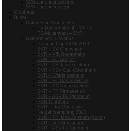
SVR-Jugendsponsoren
SVR-Jugendkonzept
Clubhaus
Bilder
Galerie von Arnold Reil
FV Dudenhofen II – SVR II
FG Mutterstadt – SVR
Galerien von S. Wobus
Porsche Cup 28.04.2019
SVR – SV Gimbsheim
SVR – VfB Bodenheim
SVR – FC Speyer
SVR – TB Jahn Zeiskam
SVR – TSV Gau-Odernheim
SVR – Waldalgesheim
SVR – FC Basara Mainz
SVR – SG Rieschweiler
SVR – FK Pirmasens II
SVR – ASV Fußgönheim
SVR-Clubhaus
SVR – Idar-Oberstein
Neujahrsempfang 2020
SVR – TB Jahn Zeiskam (Pokal)
SVR – TuS Rüssingen
SVR – ASV Fußgönheim