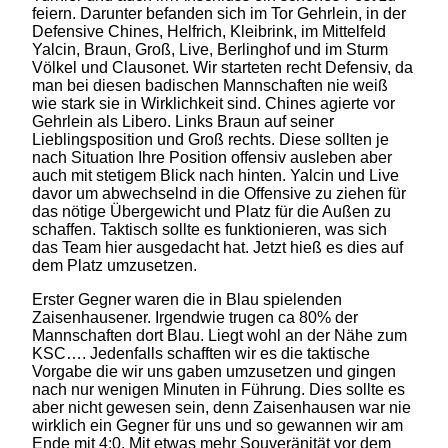
feiern. Darunter befanden sich im Tor Gehrlein, in der
Defensive Chines, Helfrich, Kleibrink, im Mittelfeld
Yalcin, Braun, Groß, Live, Berlinghof und im Sturm
Völkel und Clausonet. Wir starteten recht Defensiv, da
man bei diesen badischen Mannschaften nie weiß
wie stark sie in Wirklichkeit sind. Chines agierte vor
Gehrlein als Libero. Links Braun auf seiner
Lieblingsposition und Groß rechts. Diese sollten je
nach Situation Ihre Position offensiv ausleben aber
auch mit stetigem Blick nach hinten. Yalcin und Live
davor um abwechselnd in die Offensive zu ziehen für
das nötige Übergewicht und Platz für die Außen zu
schaffen. Taktisch sollte es funktionieren, was sich
das Team hier ausgedacht hat. Jetzt hieß es dies auf
dem Platz umzusetzen.
Erster Gegner waren die in Blau spielenden
Zaisenhausener. Irgendwie trugen ca 80% der
Mannschaften dort Blau. Liegt wohl an der Nähe zum
KSC…. Jedenfalls schafften wir es die taktische
Vorgabe die wir uns gaben umzusetzen und gingen
nach nur wenigen Minuten in Führung. Dies sollte es
aber nicht gewesen sein, denn Zaisenhausen war nie
wirklich ein Gegner für uns und so gewannen wir am
Ende mit 4:0. Mit etwas mehr Souveränität vor dem