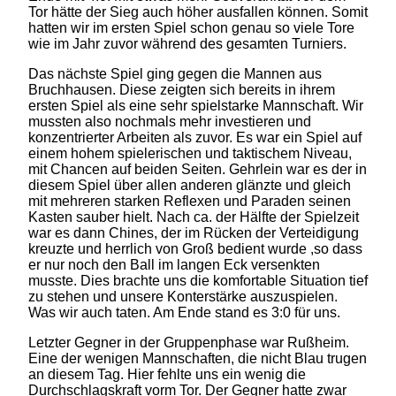
Tor hätte der Sieg auch höher ausfallen können. Somit
hatten wir im ersten Spiel schon genau so viele Tore
wie im Jahr zuvor während des gesamten Turniers.
Das nächste Spiel ging gegen die Mannen aus
Bruchhausen. Diese zeigten sich bereits in ihrem
ersten Spiel als eine sehr spielstarke Mannschaft. Wir
mussten also nochmals mehr investieren und
konzentrierter Arbeiten als zuvor. Es war ein Spiel auf
einem hohem spielerischen und taktischem Niveau,
mit Chancen auf beiden Seiten. Gehrlein war es der in
diesem Spiel über allen anderen glänzte und gleich
mit mehreren starken Reflexen und Paraden seinen
Kasten sauber hielt. Nach ca. der Hälfte der Spielzeit
war es dann Chines, der im Rücken der Verteidigung
kreuzte und herrlich von Groß bedient wurde ,so dass
er nur noch den Ball im langen Eck versenkten
musste. Dies brachte uns die komfortable Situation tief
zu stehen und unsere Konterstärke auszuspielen.
Was wir auch taten. Am Ende stand es 3:0 für uns.
Letzter Gegner in der Gruppenphase war Rußheim.
Eine der wenigen Mannschaften, die nicht Blau trugen
an diesem Tag. Hier fehlte uns ein wenig die
Durchschlagskraft vorm Tor. Der Gegner hatte zwar