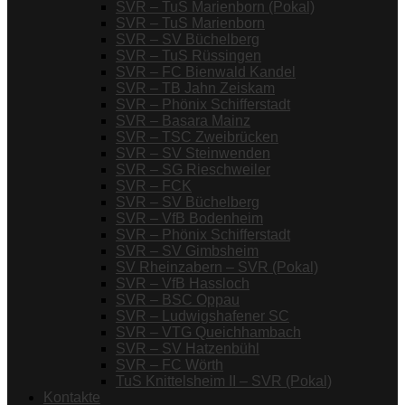
SVR – TuS Marienborn (Pokal)
SVR – TuS Marienborn
SVR – SV Büchelberg
SVR – TuS Rüssingen
SVR – FC Bienwald Kandel
SVR – TB Jahn Zeiskam
SVR – Phönix Schifferstadt
SVR – Basara Mainz
SVR – TSC Zweibrücken
SVR – SV Steinwenden
SVR – SG Rieschweiler
SVR – FCK
SVR – SV Büchelberg
SVR – VfB Bodenheim
SVR – Phönix Schifferstadt
SVR – SV Gimbsheim
SV Rheinzabern – SVR (Pokal)
SVR – VfB Hassloch
SVR – BSC Oppau
SVR – Ludwigshafener SC
SVR – VTG Queichhambach
SVR – SV Hatzenbühl
SVR – FC Wörth
TuS Knittelsheim II – SVR (Pokal)
Kontakte