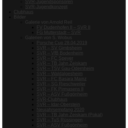
SVR-Jugendsponsoren
SVR-Jugendkonzept
Clubhaus
Bilder
Galerie von Arnold Reil
FV Dudenhofen II – SVR II
FG Mutterstadt – SVR
Galerien von S. Wobus
Porsche Cup 28.04.2019
SVR – SV Gimbsheim
SVR – VfB Bodenheim
SVR – FC Speyer
SVR – TB Jahn Zeiskam
SVR – TSV Gau-Odernheim
SVR – Waldalgesheim
SVR – FC Basara Mainz
SVR – SG Rieschweiler
SVR – FK Pirmasens II
SVR – ASV Fußgönheim
SVR-Clubhaus
SVR – Idar-Oberstein
Neujahrsempfang 2020
SVR – TB Jahn Zeiskam (Pokal)
SVR – TuS Rüssingen
SVR – ASV Fußgönheim