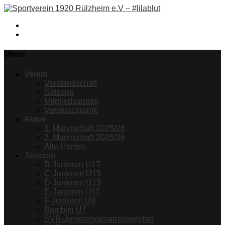
Facebook
Instagram
Menu
Verein
Vorstandschaft
Satzung
Mitgliedsantrag
Vereinschronik
Aktive
1. Mannschaft 2025/26
2. Mannschaft 2025/26
Alte Herren
Junioren
B-Junioren U17
C-Junioren U15
D-Junioren U13
E-Junioren U11
F-Junioren U9
Bambini U7
SVR-Juniorengesamtspielplan