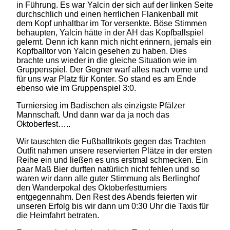
in Führung. Es war Yalcin der sich auf der linken Seite
durchschlich und einen herrlichen Flankenball mit
dem Kopf unhaltbar im Tor versenkte. Böse Stimmen
behaupten, Yalcin hätte in der AH das Kopfballspiel
gelernt. Denn ich kann mich nicht erinnern, jemals ein
Kopfballtor von Yalcin gesehen zu haben. Dies
brachte uns wieder in die gleiche Situation wie im
Gruppenspiel. Der Gegner warf alles nach vorne und
für uns war Platz für Konter. So stand es am Ende
ebenso wie im Gruppenspiel 3:0.
Turniersieg im Badischen als einzigste Pfälzer
Mannschaft. Und dann war da ja noch das
Oktoberfest…..
Wir tauschten die Fußballtrikots gegen das Trachten
Outfit nahmen unsere reservierten Plätze in der ersten
Reihe ein und ließen es uns erstmal schmecken. Ein
paar Maß Bier durften natürlich nicht fehlen und so
waren wir dann alle guter Stimmung als Berlinghof
den Wanderpokal des Oktoberfestturniers
entgegennahm. Den Rest des Abends feierten wir
unseren Erfolg bis wir dann um 0:30 Uhr die Taxis für
die Heimfahrt betraten.