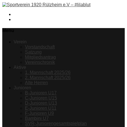
Facebook
Instagram
Menu
Verein
Vorstandschaft
Satzung
Mitgliedsantrag
Vereinschronik
Aktive
1. Mannschaft 2025/26
2. Mannschaft 2025/26
Alte Herren
Junioren
B-Junioren U17
C-Junioren U15
D-Junioren U13
E-Junioren U11
F-Junioren U9
Bambini U7
SVR-Juniorengesamtspielplan