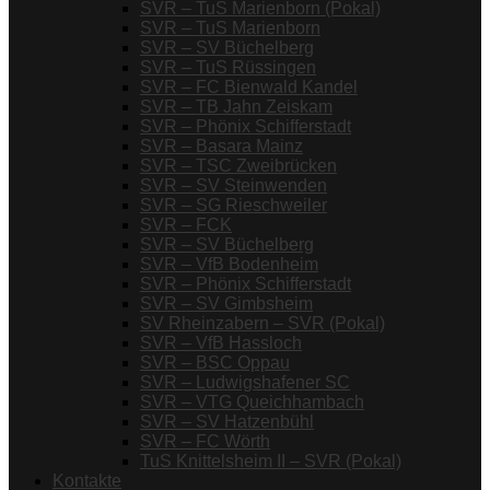
SVR – TuS Marienborn (Pokal)
SVR – TuS Marienborn
SVR – SV Büchelberg
SVR – TuS Rüssingen
SVR – FC Bienwald Kandel
SVR – TB Jahn Zeiskam
SVR – Phönix Schifferstadt
SVR – Basara Mainz
SVR – TSC Zweibrücken
SVR – SV Steinwenden
SVR – SG Rieschweiler
SVR – FCK
SVR – SV Büchelberg
SVR – VfB Bodenheim
SVR – Phönix Schifferstadt
SVR – SV Gimbsheim
SV Rheinzabern – SVR (Pokal)
SVR – VfB Hassloch
SVR – BSC Oppau
SVR – Ludwigshafener SC
SVR – VTG Queichhambach
SVR – SV Hatzenbühl
SVR – FC Wörth
TuS Knittelsheim II – SVR (Pokal)
Kontakte