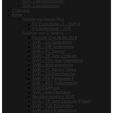
SVR-Jugendsponsoren
SVR-Jugendkonzept
Clubhaus
Bilder
Galerie von Arnold Reil
FV Dudenhofen II – SVR II
FG Mutterstadt – SVR
Galerien von S. Wobus
Porsche Cup 28.04.2019
SVR – SV Gimbsheim
SVR – VfB Bodenheim
SVR – FC Speyer
SVR – TB Jahn Zeiskam
SVR – TSV Gau-Odernheim
SVR – Waldalgesheim
SVR – FC Basara Mainz
SVR – SG Rieschweiler
SVR – FK Pirmasens II
SVR – ASV Fußgönheim
SVR-Clubhaus
SVR – Idar-Oberstein
Neujahrsempfang 2020
SVR – TB Jahn Zeiskam (Pokal)
SVR – TuS Rüssingen
SVR – ASV Fußgönheim