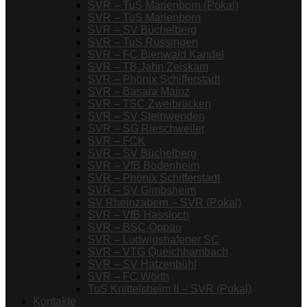
SVR – TuS Marienborn (Pokal)
SVR – TuS Marienborn
SVR – SV Büchelberg
SVR – TuS Rüssingen
SVR – FC Bienwald Kandel
SVR – TB Jahn Zeiskam
SVR – Phönix Schifferstadt
SVR – Basara Mainz
SVR – TSC Zweibrücken
SVR – SV Steinwenden
SVR – SG Rieschweiler
SVR – FCK
SVR – SV Büchelberg
SVR – VfB Bodenheim
SVR – Phönix Schifferstadt
SVR – SV Gimbsheim
SV Rheinzabern – SVR (Pokal)
SVR – VfB Hassloch
SVR – BSC Oppau
SVR – Ludwigshafener SC
SVR – VTG Queichhambach
SVR – SV Hatzenbühl
SVR – FC Wörth
TuS Knittelsheim II – SVR (Pokal)
Kontakte