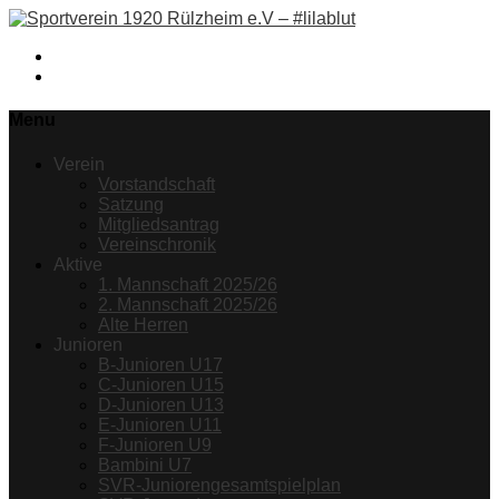
Facebook
Instagram
Menu
Verein
Vorstandschaft
Satzung
Mitgliedsantrag
Vereinschronik
Aktive
1. Mannschaft 2025/26
2. Mannschaft 2025/26
Alte Herren
Junioren
B-Junioren U17
C-Junioren U15
D-Junioren U13
E-Junioren U11
F-Junioren U9
Bambini U7
SVR-Juniorengesamtspielplan