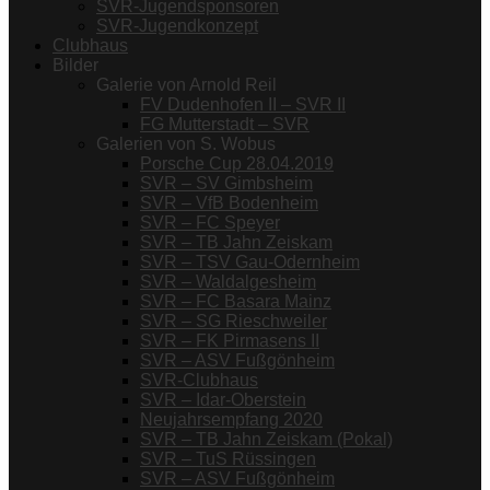
SVR-Jugendsponsoren
SVR-Jugendkonzept
Clubhaus
Bilder
Galerie von Arnold Reil
FV Dudenhofen II – SVR II
FG Mutterstadt – SVR
Galerien von S. Wobus
Porsche Cup 28.04.2019
SVR – SV Gimbsheim
SVR – VfB Bodenheim
SVR – FC Speyer
SVR – TB Jahn Zeiskam
SVR – TSV Gau-Odernheim
SVR – Waldalgesheim
SVR – FC Basara Mainz
SVR – SG Rieschweiler
SVR – FK Pirmasens II
SVR – ASV Fußgönheim
SVR-Clubhaus
SVR – Idar-Oberstein
Neujahrsempfang 2020
SVR – TB Jahn Zeiskam (Pokal)
SVR – TuS Rüssingen
SVR – ASV Fußgönheim