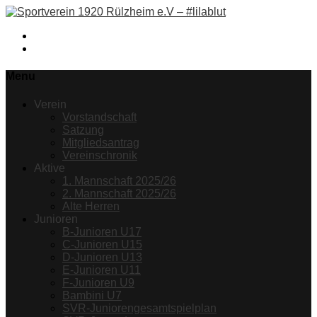
Facebook
Instagram
Menu
Verein
Vorstandschaft
Satzung
Mitgliedsantrag
Vereinschronik
Aktive
1. Mannschaft 2025/26
2. Mannschaft 2025/26
Alte Herren
Junioren
B-Junioren U17
C-Junioren U15
D-Junioren U13
E-Junioren U11
F-Junioren U9
Bambini U7
SVR-Juniorengesamtspielplan