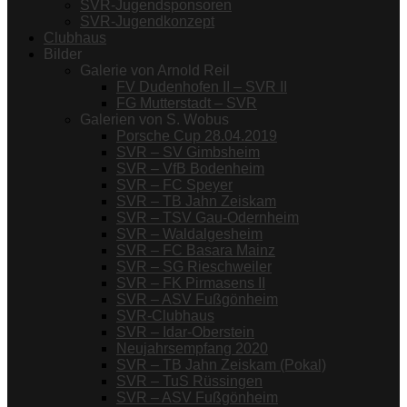
SVR-Jugendsponsoren
SVR-Jugendkonzept
Clubhaus
Bilder
Galerie von Arnold Reil
FV Dudenhofen II – SVR II
FG Mutterstadt – SVR
Galerien von S. Wobus
Porsche Cup 28.04.2019
SVR – SV Gimbsheim
SVR – VfB Bodenheim
SVR – FC Speyer
SVR – TB Jahn Zeiskam
SVR – TSV Gau-Odernheim
SVR – Waldalgesheim
SVR – FC Basara Mainz
SVR – SG Rieschweiler
SVR – FK Pirmasens II
SVR – ASV Fußgönheim
SVR-Clubhaus
SVR – Idar-Oberstein
Neujahrsempfang 2020
SVR – TB Jahn Zeiskam (Pokal)
SVR – TuS Rüssingen
SVR – ASV Fußgönheim