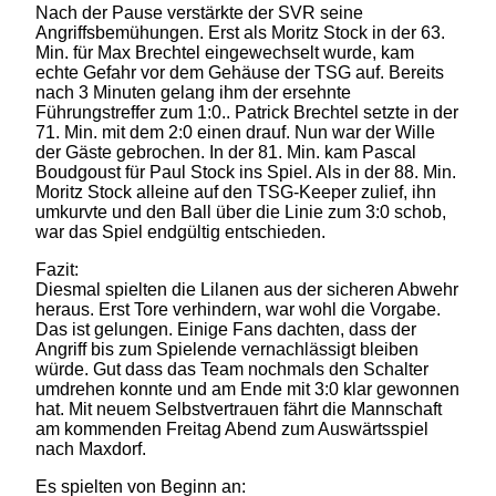
Nach der Pause verstärkte der SVR seine
Angriffsbemühungen. Erst als Moritz Stock in der 63.
Min. für Max Brechtel eingewechselt wurde, kam
echte Gefahr vor dem Gehäuse der TSG auf. Bereits
nach 3 Minuten gelang ihm der ersehnte
Führungstreffer zum 1:0.. Patrick Brechtel setzte in der
71. Min. mit dem 2:0 einen drauf. Nun war der Wille
der Gäste gebrochen. In der 81. Min. kam Pascal
Boudgoust für Paul Stock ins Spiel. Als in der 88. Min.
Moritz Stock alleine auf den TSG-Keeper zulief, ihn
umkurvte und den Ball über die Linie zum 3:0 schob,
war das Spiel endgültig entschieden.
Fazit:
Diesmal spielten die Lilanen aus der sicheren Abwehr
heraus. Erst Tore verhindern, war wohl die Vorgabe.
Das ist gelungen. Einige Fans dachten, dass der
Angriff bis zum Spielende vernachlässigt bleiben
würde. Gut dass das Team nochmals den Schalter
umdrehen konnte und am Ende mit 3:0 klar gewonnen
hat. Mit neuem Selbstvertrauen fährt die Mannschaft
am kommenden Freitag Abend zum Auswärtsspiel
nach Maxdorf.
Es spielten von Beginn an: