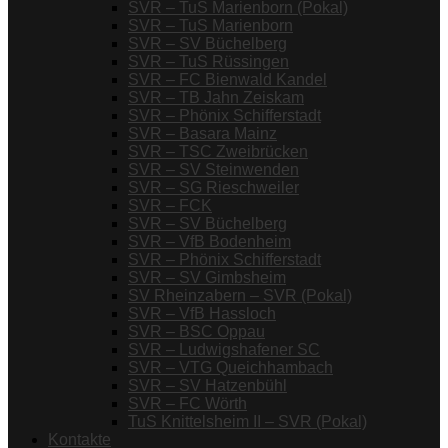
SVR – TuS Marienborn (Pokal)
SVR – TuS Marienborn
SVR – SV Büchelberg
SVR – TuS Rüssingen
SVR – FC Bienwald Kandel
SVR – TB Jahn Zeiskam
SVR – Phönix Schifferstadt
SVR – Basara Mainz
SVR – TSC Zweibrücken
SVR – SV Steinwenden
SVR – SG Rieschweiler
SVR – FCK
SVR – SV Büchelberg
SVR – VfB Bodenheim
SVR – Phönix Schifferstadt
SVR – SV Gimbsheim
SV Rheinzabern – SVR (Pokal)
SVR – VfB Hassloch
SVR – BSC Oppau
SVR – Ludwigshafener SC
SVR – VTG Queichhambach
SVR – SV Hatzenbühl
SVR – FC Wörth
TuS Knittelsheim II – SVR (Pokal)
Kontakte