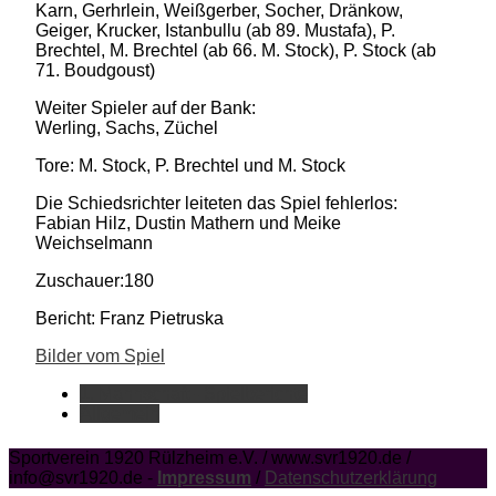
Karn, Gerhrlein, Weißgerber, Socher, Dränkow,
Geiger, Krucker, Istanbullu (ab 89. Mustafa), P.
Brechtel, M. Brechtel (ab 66. M. Stock), P. Stock (ab
71. Boudgoust)
Weiter Spieler auf der Bank:
Werling, Sachs, Züchel
Tore: M. Stock, P. Brechtel und M. Stock
Die Schiedsrichter leiteten das Spiel fehlerlos:
Fabian Hilz, Dustin Mathern und Meike
Weichselmann
Zuschauer:180
Bericht: Franz Pietruska
Bilder vom Spiel
1. Mannschaft - Spielberichte
Allgemein
Sportverein 1920 Rülzheim e.V. / www.svr1920.de /
info@svr1920.de -
Impressum
/
Datenschutzerklärung