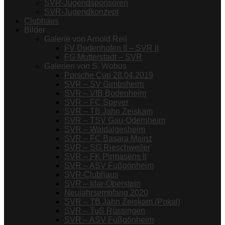
SVR-Jugendsponsoren
SVR-Jugendkonzept
Clubhaus
Bilder
Galerie von Arnold Reil
FV Dudenhofen II – SVR II
FG Mutterstadt – SVR
Galerien von S. Wobus
Porsche Cup 28.04.2019
SVR – SV Gimbsheim
SVR – VfB Bodenheim
SVR – FC Speyer
SVR – TB Jahn Zeiskam
SVR – TSV Gau-Odernheim
SVR – Waldalgesheim
SVR – FC Basara Mainz
SVR – SG Rieschweiler
SVR – FK Pirmasens II
SVR – ASV Fußgönheim
SVR-Clubhaus
SVR – Idar-Oberstein
Neujahrsempfang 2020
SVR – TB Jahn Zeiskam (Pokal)
SVR – TuS Rüssingen
SVR – ASV Fußgönheim