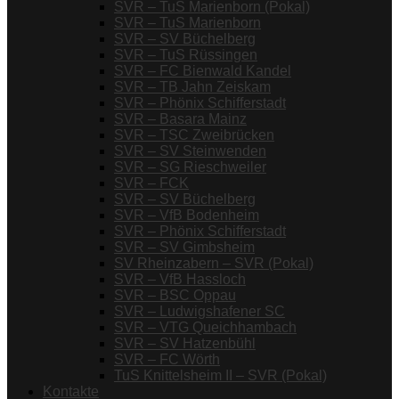
SVR – TuS Marienborn (Pokal)
SVR – TuS Marienborn
SVR – SV Büchelberg
SVR – TuS Rüssingen
SVR – FC Bienwald Kandel
SVR – TB Jahn Zeiskam
SVR – Phönix Schifferstadt
SVR – Basara Mainz
SVR – TSC Zweibrücken
SVR – SV Steinwenden
SVR – SG Rieschweiler
SVR – FCK
SVR – SV Büchelberg
SVR – VfB Bodenheim
SVR – Phönix Schifferstadt
SVR – SV Gimbsheim
SV Rheinzabern – SVR (Pokal)
SVR – VfB Hassloch
SVR – BSC Oppau
SVR – Ludwigshafener SC
SVR – VTG Queichhambach
SVR – SV Hatzenbühl
SVR – FC Wörth
TuS Knittelsheim II – SVR (Pokal)
Kontakte