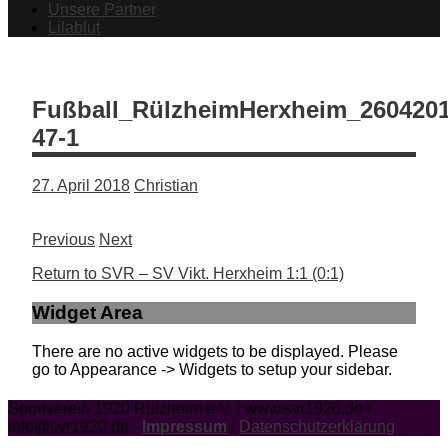
Unsere Partner
Lilablut
Fußball_RülzheimHerxheim_2604201
47-1
27. April 2018
Christian
Previous
Next
Return to SVR – SV Vikt. Herxheim 1:1 (0:1)
Widget Area
There are no active widgets to be displayed. Please
go to Appearance -> Widgets to setup your sidebar.
Sportverein 1920 Rülzheim e.V. / www.svr1920.de /
info@svr1920.de -
Impressum
/
Datenschutzerklärung