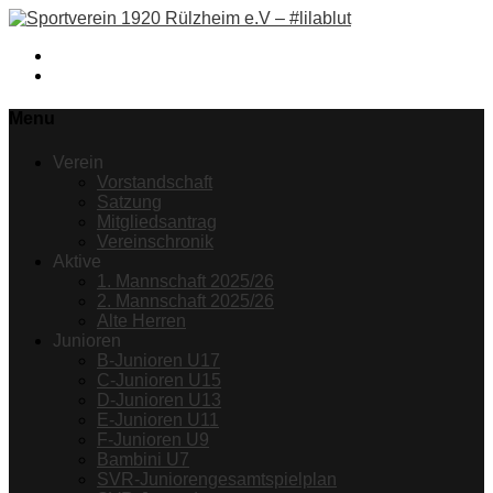
Facebook
Instagram
Menu
Verein
Vorstandschaft
Satzung
Mitgliedsantrag
Vereinschronik
Aktive
1. Mannschaft 2025/26
2. Mannschaft 2025/26
Alte Herren
Junioren
B-Junioren U17
C-Junioren U15
D-Junioren U13
E-Junioren U11
F-Junioren U9
Bambini U7
SVR-Juniorengesamtspielplan