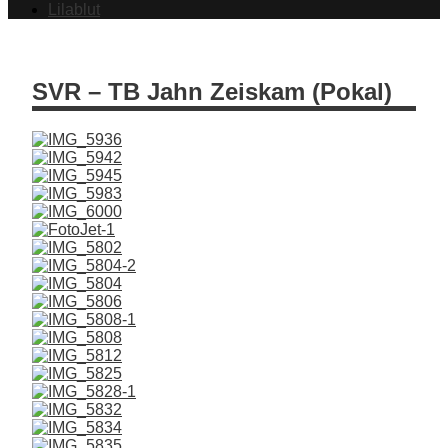
Lilablut
SVR – TB Jahn Zeiskam (Pokal)