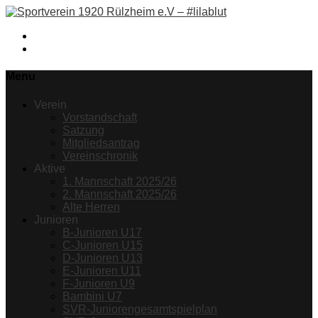
Facebook
Instagram
Menu
Verein
Vorstandschaft
Satzung
Mitgliedsantrag
Vereinschronik
Aktive
1. Mannschaft 2025/26
2. Mannschaft 2025/26
Alte Herren
Junioren
B-Junioren U17
C-Junioren U15
D-Junioren U13
E-Junioren U11
F-Junioren U9
Bambini U7
SVR-Juniorengesamtspielplan