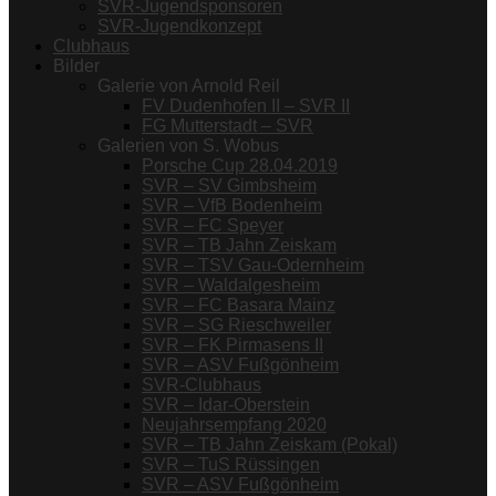
SVR-Jugendsponsoren
SVR-Jugendkonzept
Clubhaus
Bilder
Galerie von Arnold Reil
FV Dudenhofen II – SVR II
FG Mutterstadt – SVR
Galerien von S. Wobus
Porsche Cup 28.04.2019
SVR – SV Gimbsheim
SVR – VfB Bodenheim
SVR – FC Speyer
SVR – TB Jahn Zeiskam
SVR – TSV Gau-Odernheim
SVR – Waldalgesheim
SVR – FC Basara Mainz
SVR – SG Rieschweiler
SVR – FK Pirmasens II
SVR – ASV Fußgönheim
SVR-Clubhaus
SVR – Idar-Oberstein
Neujahrsempfang 2020
SVR – TB Jahn Zeiskam (Pokal)
SVR – TuS Rüssingen
SVR – ASV Fußgönheim