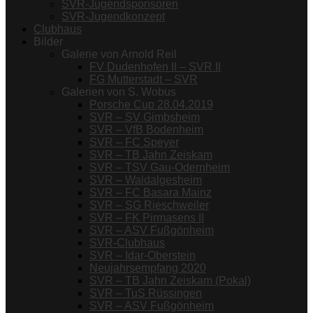
SVR-Jugendsponsoren
SVR-Jugendkonzept
Clubhaus
Bilder
Galerie von Arnold Reil
FV Dudenhofen II – SVR II
FG Mutterstadt – SVR
Galerien von S. Wobus
Porsche Cup 28.04.2019
SVR – SV Gimbsheim
SVR – VfB Bodenheim
SVR – FC Speyer
SVR – TB Jahn Zeiskam
SVR – TSV Gau-Odernheim
SVR – Waldalgesheim
SVR – FC Basara Mainz
SVR – SG Rieschweiler
SVR – FK Pirmasens II
SVR – ASV Fußgönheim
SVR-Clubhaus
SVR – Idar-Oberstein
Neujahrsempfang 2020
SVR – TB Jahn Zeiskam (Pokal)
SVR – TuS Rüssingen
SVR – ASV Fußgönheim