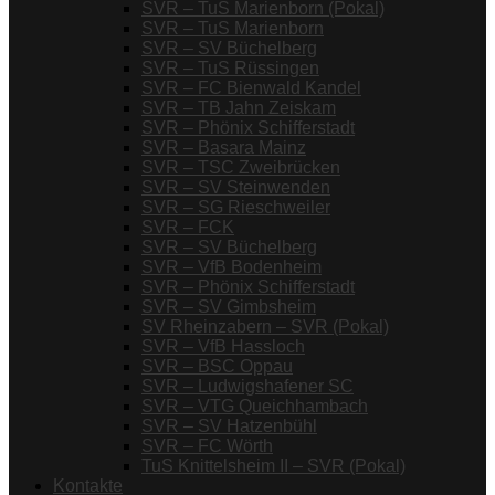
SVR – TuS Marienborn (Pokal)
SVR – TuS Marienborn
SVR – SV Büchelberg
SVR – TuS Rüssingen
SVR – FC Bienwald Kandel
SVR – TB Jahn Zeiskam
SVR – Phönix Schifferstadt
SVR – Basara Mainz
SVR – TSC Zweibrücken
SVR – SV Steinwenden
SVR – SG Rieschweiler
SVR – FCK
SVR – SV Büchelberg
SVR – VfB Bodenheim
SVR – Phönix Schifferstadt
SVR – SV Gimbsheim
SV Rheinzabern – SVR (Pokal)
SVR – VfB Hassloch
SVR – BSC Oppau
SVR – Ludwigshafener SC
SVR – VTG Queichhambach
SVR – SV Hatzenbühl
SVR – FC Wörth
TuS Knittelsheim II – SVR (Pokal)
Kontakte