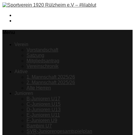
Facebook
Instagram
Menu
Verein
Vorstandschaft
Satzung
Mitgliedsantrag
Vereinschronik
Aktive
1. Mannschaft 2025/26
2. Mannschaft 2025/26
Alte Herren
Junioren
B-Junioren U17
C-Junioren U15
D-Junioren U13
E-Junioren U11
F-Junioren U9
Bambini U7
SVR-Juniorengesamtspielplan