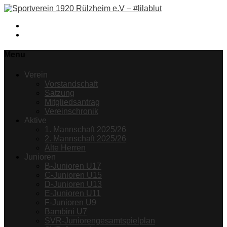
Facebook
Instagram
Menu
Verein
Vorstandschaft
Satzung
Mitgliedsantrag
Vereinschronik
Aktive
1. Mannschaft 2025/26
2. Mannschaft 2025/26
Alte Herren
Junioren
B-Junioren U17
C-Junioren U15
D-Junioren U13
E-Junioren U11
F-Junioren U9
Bambini U7
SVR-Juniorengesamtspielplan