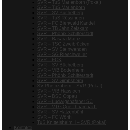
SVR – TuS Marienborn (Pokal)
SVR – TuS Marienborn
SVR – SV Büchelberg
SVR – TuS Rüssingen
SVR – FC Bienwald Kandel
SVR – TB Jahn Zeiskam
SVR – Phönix Schifferstadt
SVR – Basara Mainz
SVR – TSC Zweibrücken
SVR – SV Steinwenden
SVR – SG Rieschweiler
SVR – FCK
SVR – SV Büchelberg
SVR – VfB Bodenheim
SVR – Phönix Schifferstadt
SVR – SV Gimbsheim
SV Rheinzabern – SVR (Pokal)
SVR – VfB Hassloch
SVR – BSC Oppau
SVR – Ludwigshafener SC
SVR – VTG Queichhambach
SVR – SV Hatzenbühl
SVR – FC Wörth
TuS Knittelsheim II – SVR (Pokal)
Kontakte