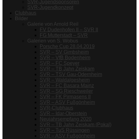
SVR-Jugendsponsoren
SVR-Jugendkonzept
Clubhaus
Bilder
Galerie von Arnold Reil
FV Dudenhofen II – SVR II
FG Mutterstadt – SVR
Galerien von S. Wobus
Porsche Cup 28.04.2019
SVR – SV Gimbsheim
SVR – VfB Bodenheim
SVR – FC Speyer
SVR – TB Jahn Zeiskam
SVR – TSV Gau-Odernheim
SVR – Waldalgesheim
SVR – FC Basara Mainz
SVR – SG Rieschweiler
SVR – FK Pirmasens II
SVR – ASV Fußgönheim
SVR-Clubhaus
SVR – Idar-Oberstein
Neujahrsempfang 2020
SVR – TB Jahn Zeiskam (Pokal)
SVR – TuS Rüssingen
SVR – ASV Fußgönheim